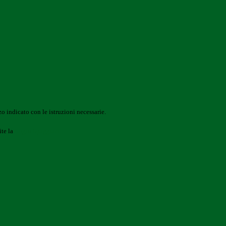
o indicato con le istruzioni necessarie.
ite la
Login Spaggiari