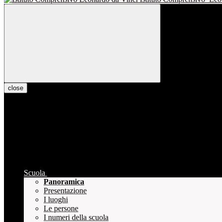
close
Scuola
Panoramica
Presentazione
I luoghi
Le persone
I numeri della scuola