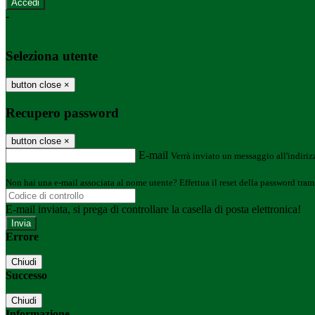
-
Entra con SPID
Entra con CIE
Seleziona utente
button close
×
Recupero password
button close
×
E-mail
Verrà inviato un messaggio all'indirizz
Non hai una e-mail associata al nome utente? Effettua il reset della password tram
E-mail inviata, si prega di controllare la casella di posta elettronica!
Errore
Chiudi
Successo
Chiudi
Informazione