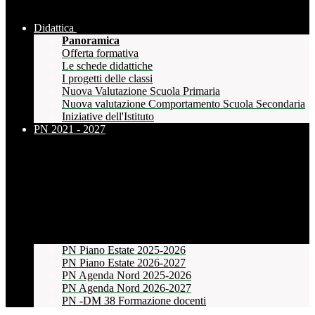
Didattica
Panoramica
Offerta formativa
Le schede didattiche
I progetti delle classi
Nuova Valutazione Scuola Primaria
Nuova valutazione Comportamento Scuola Secondaria
Iniziative dell'Istituto
PN 2021 - 2027
PN Piano Estate 2025-2026
PN Piano Estate 2026-2027
PN Agenda Nord 2025-2026
PN Agenda Nord 2026-2027
PN -DM 38 Formazione docenti