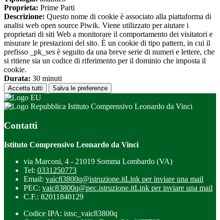
Proprieta:
Prime Parti
Descrizione:
Questo nome di cookie è associato alla piattaforma di
analisi web open source Piwik. Viene utilizzato per aiutare i
proprietari di siti Web a monitorare il comportamento dei visitatori e
misurare le prestazioni del sito. È un cookie di tipo pattern, in cui il
prefisso _pk_ses è seguito da una breve serie di numeri e lettere, che
si ritiene sia un codice di riferimento per il dominio che imposta il
cookie.
Durata:
30 minuti
Accetta tutti
Salva le preferenze
Istituto Comprensivo Leonardo da Vinci
Contatti
Istituto Comprensivo Leonardo da Vinci
via Marconi, 4 - 21019 Somma Lombardo (VA)
Tel:
0331250773
Email:
vaic83800q@istruzione.it
Link per inviare una mail
PEC:
vaic83800q@pec.istruzione.it
Link per inviare una mail
C.F.: 82011840129
Codice IPA: istsc_vaic83800q