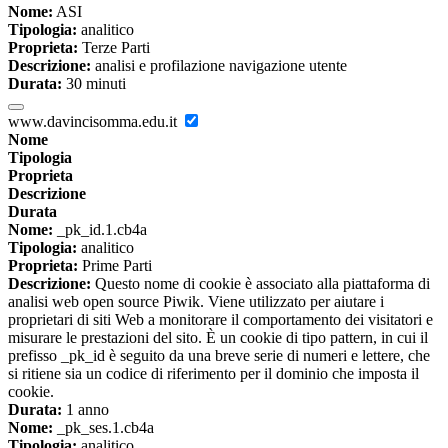
Nome:
ASI
Tipologia:
analitico
Proprieta:
Terze Parti
Descrizione:
analisi e profilazione navigazione utente
Durata:
30 minuti
www.davincisomma.edu.it
Nome
Tipologia
Proprieta
Descrizione
Durata
Nome:
_pk_id.1.cb4a
Tipologia:
analitico
Proprieta:
Prime Parti
Descrizione:
Questo nome di cookie è associato alla piattaforma di
analisi web open source Piwik. Viene utilizzato per aiutare i
proprietari di siti Web a monitorare il comportamento dei visitatori e
misurare le prestazioni del sito. È un cookie di tipo pattern, in cui il
prefisso _pk_id è seguito da una breve serie di numeri e lettere, che
si ritiene sia un codice di riferimento per il dominio che imposta il
cookie.
Durata:
1 anno
Nome:
_pk_ses.1.cb4a
Tipologia:
analitico