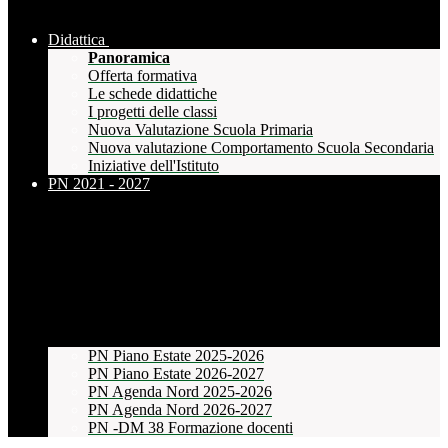
Didattica
Panoramica
Offerta formativa
Le schede didattiche
I progetti delle classi
Nuova Valutazione Scuola Primaria
Nuova valutazione Comportamento Scuola Secondaria
Iniziative dell'Istituto
PN 2021 - 2027
PN Piano Estate 2025-2026
PN Piano Estate 2026-2027
PN Agenda Nord 2025-2026
PN Agenda Nord 2026-2027
PN -DM 38 Formazione docenti