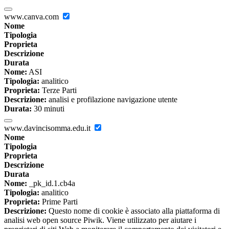
www.canva.com
Nome
Tipologia
Proprieta
Descrizione
Durata
Nome:
ASI
Tipologia:
analitico
Proprieta:
Terze Parti
Descrizione:
analisi e profilazione navigazione utente
Durata:
30 minuti
www.davincisomma.edu.it
Nome
Tipologia
Proprieta
Descrizione
Durata
Nome:
_pk_id.1.cb4a
Tipologia:
analitico
Proprieta:
Prime Parti
Descrizione:
Questo nome di cookie è associato alla piattaforma di
analisi web open source Piwik. Viene utilizzato per aiutare i