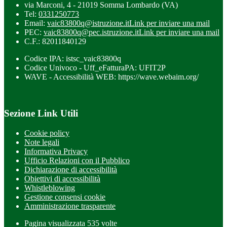
via Marconi, 4 - 21019 Somma Lombardo (VA)
Tel:
0331250773
Email:
vaic83800q@istruzione.it
Link per inviare una mail
PEC:
vaic83800q@pec.istruzione.it
Link per inviare una mail
C.F.: 82011840129
Codice IPA: istsc_vaic83800q
Codice Univoco - Uff_eFatturaPA: UFIT2P
WAVE - Accessibilità WEB: https://wave.webaim.org/
Sezione Link Utili
Cookie policy
Note legali
Informativa Privacy
Ufficio Relazioni con il Pubblico
Dichiarazione di accessibilità
Obiettivi di accessibilità
Whistleblowing
Gestione consensi cookie
Amministrazione trasparente
Pagina visualizzata
535
volte