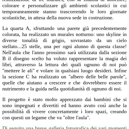
colorare e personalizzare gli ambienti scolastici in cui
temporaneamente stanno trascorrendo le loro giornate
scolastiche, in attesa della nuova sede in costruzione.
La quarta A, sfruttando una parete già precedentemente
colorata, ha realizzato un murales notturno: uno skyline in
diverse tonalità di grigio, sovrastato da un cielo
stellato...25 stelle, una per ogni alunno di questa classe!
Nell'aula che l'anno prossimo sarà utilizzata dalla sezione
B il disegno scelto ha voluto rappresentare la magia dei
libri, attraverso la lettura dei quali ognuno di noi può
"mettere le ali" e volare in qualsiasi luogo desideri. Infine
la sezione C ha realizzato un "albero delle belle parole",
quelle che aiutano a crescere e che dovrebbero essere il
nutrimento e la guida nella quotidianità di ognuno di noi.
Il progetto è stato molto apprezzato dai bambini che si
sono impegnati e divertiti ed hanno avuto così anche la
possibilità di vivere concretamente i loro spazi, creando
con questi un legame che va "oltre l'aula".
Di seguito una breve galleria fotografica dei vari momenti