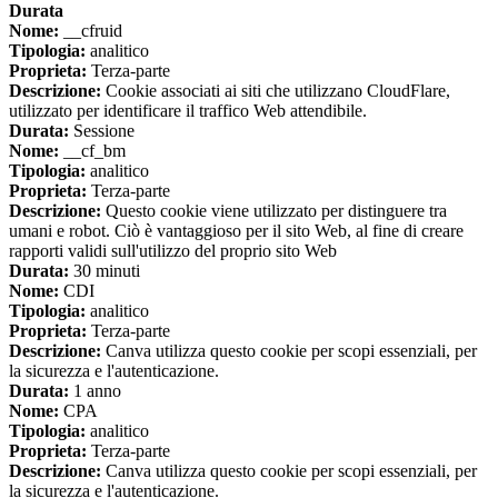
Durata
Nome:
__cfruid
Tipologia:
analitico
Proprieta:
Terza-parte
Descrizione:
Cookie associati ai siti che utilizzano CloudFlare,
utilizzato per identificare il traffico Web attendibile.
Durata:
Sessione
Nome:
__cf_bm
Tipologia:
analitico
Proprieta:
Terza-parte
Descrizione:
Questo cookie viene utilizzato per distinguere tra
umani e robot. Ciò è vantaggioso per il sito Web, al fine di creare
rapporti validi sull'utilizzo del proprio sito Web
Durata:
30 minuti
Nome:
CDI
Tipologia:
analitico
Proprieta:
Terza-parte
Descrizione:
Canva utilizza questo cookie per scopi essenziali, per
la sicurezza e l'autenticazione.
Durata:
1 anno
Nome:
CPA
Tipologia:
analitico
Proprieta:
Terza-parte
Descrizione:
Canva utilizza questo cookie per scopi essenziali, per
la sicurezza e l'autenticazione.