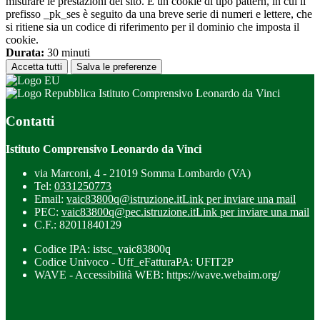
misurare le prestazioni del sito. È un cookie di tipo pattern, in cui il
prefisso _pk_ses è seguito da una breve serie di numeri e lettere, che
si ritiene sia un codice di riferimento per il dominio che imposta il
cookie.
Durata:
30 minuti
Accetta tutti
Salva le preferenze
Istituto Comprensivo Leonardo da Vinci
Contatti
Istituto Comprensivo Leonardo da Vinci
via Marconi, 4 - 21019 Somma Lombardo (VA)
Tel:
0331250773
Email:
vaic83800q@istruzione.it
Link per inviare una mail
PEC:
vaic83800q@pec.istruzione.it
Link per inviare una mail
C.F.: 82011840129
Codice IPA: istsc_vaic83800q
Codice Univoco - Uff_eFatturaPA: UFIT2P
WAVE - Accessibilità WEB: https://wave.webaim.org/