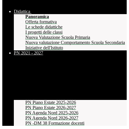
Didattica
Panoramica
Offerta formativa
Le schede didattiche
I progetti delle classi
Nuova Valutazione Scuola Primaria
Nuova valutazione Comportamento Scuola Secondaria
Iniziative dell'Istituto
PN 2021 - 2027
PN Piano Estate 2025-2026
PN Piano Estate 2026-2027
PN Agenda Nord 2025-2026
PN Agenda Nord 2026-2027
PN -DM 38 Formazione docenti