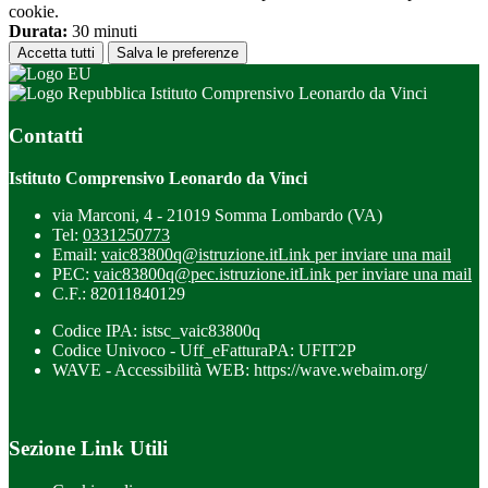
cookie.
Durata:
30 minuti
Accetta tutti
Salva le preferenze
Istituto Comprensivo Leonardo da Vinci
Contatti
Istituto Comprensivo Leonardo da Vinci
via Marconi, 4 - 21019 Somma Lombardo (VA)
Tel:
0331250773
Email:
vaic83800q@istruzione.it
Link per inviare una mail
PEC:
vaic83800q@pec.istruzione.it
Link per inviare una mail
C.F.: 82011840129
Codice IPA: istsc_vaic83800q
Codice Univoco - Uff_eFatturaPA: UFIT2P
WAVE - Accessibilità WEB: https://wave.webaim.org/
Sezione Link Utili