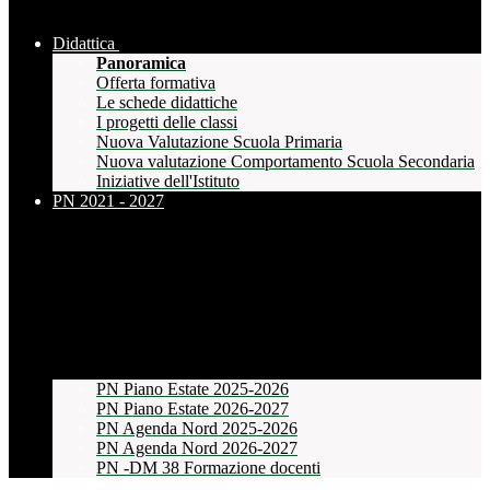
Didattica
Panoramica
Offerta formativa
Le schede didattiche
I progetti delle classi
Nuova Valutazione Scuola Primaria
Nuova valutazione Comportamento Scuola Secondaria
Iniziative dell'Istituto
PN 2021 - 2027
PN Piano Estate 2025-2026
PN Piano Estate 2026-2027
PN Agenda Nord 2025-2026
PN Agenda Nord 2026-2027
PN -DM 38 Formazione docenti