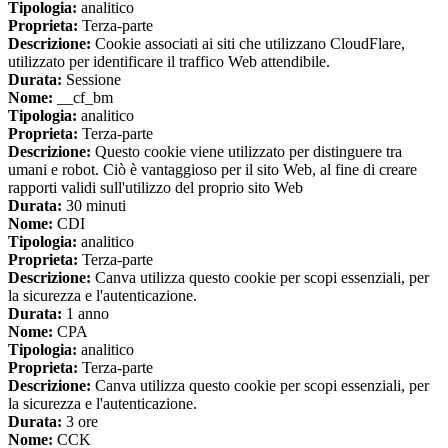
Tipologia:
analitico
Proprieta:
Terza-parte
Descrizione:
Cookie associati ai siti che utilizzano CloudFlare,
utilizzato per identificare il traffico Web attendibile.
Durata:
Sessione
Nome:
__cf_bm
Tipologia:
analitico
Proprieta:
Terza-parte
Descrizione:
Questo cookie viene utilizzato per distinguere tra
umani e robot. Ciò è vantaggioso per il sito Web, al fine di creare
rapporti validi sull'utilizzo del proprio sito Web
Durata:
30 minuti
Nome:
CDI
Tipologia:
analitico
Proprieta:
Terza-parte
Descrizione:
Canva utilizza questo cookie per scopi essenziali, per
la sicurezza e l'autenticazione.
Durata:
1 anno
Nome:
CPA
Tipologia:
analitico
Proprieta:
Terza-parte
Descrizione:
Canva utilizza questo cookie per scopi essenziali, per
la sicurezza e l'autenticazione.
Durata:
3 ore
Nome:
CCK