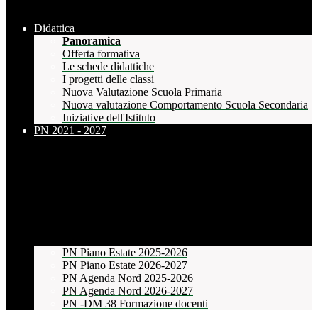
Didattica
Panoramica
Offerta formativa
Le schede didattiche
I progetti delle classi
Nuova Valutazione Scuola Primaria
Nuova valutazione Comportamento Scuola Secondaria
Iniziative dell'Istituto
PN 2021 - 2027
PN Piano Estate 2025-2026
PN Piano Estate 2026-2027
PN Agenda Nord 2025-2026
PN Agenda Nord 2026-2027
PN -DM 38 Formazione docenti