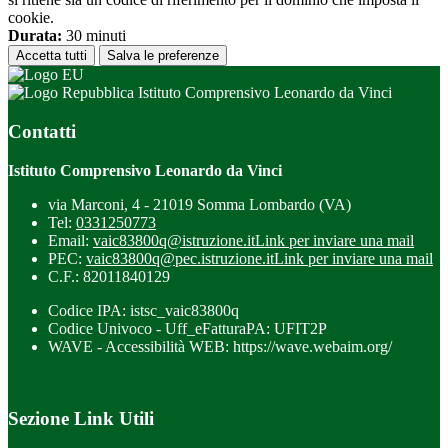
cookie.
Durata:
30 minuti
Accetta tutti
Salva le preferenze
Istituto Comprensivo Leonardo da Vinci
Contatti
Istituto Comprensivo Leonardo da Vinci
via Marconi, 4 - 21019 Somma Lombardo (VA)
Tel:
0331250773
Email:
vaic83800q@istruzione.it
Link per inviare una mail
PEC:
vaic83800q@pec.istruzione.it
Link per inviare una mail
C.F.: 82011840129
Codice IPA: istsc_vaic83800q
Codice Univoco - Uff_eFatturaPA: UFIT2P
WAVE - Accessibilità WEB: https://wave.webaim.org/
Sezione Link Utili