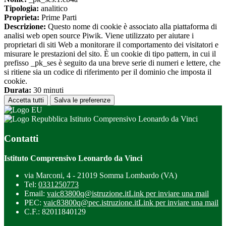
Tipologia:
analitico
Proprieta:
Prime Parti
Descrizione:
Questo nome di cookie è associato alla piattaforma di
analisi web open source Piwik. Viene utilizzato per aiutare i
proprietari di siti Web a monitorare il comportamento dei visitatori e
misurare le prestazioni del sito. È un cookie di tipo pattern, in cui il
prefisso _pk_ses è seguito da una breve serie di numeri e lettere, che
si ritiene sia un codice di riferimento per il dominio che imposta il
cookie.
Durata:
30 minuti
Accetta tutti
Salva le preferenze
Istituto Comprensivo Leonardo da Vinci
Contatti
Istituto Comprensivo Leonardo da Vinci
via Marconi, 4 - 21019 Somma Lombardo (VA)
Tel:
0331250773
Email:
vaic83800q@istruzione.it
Link per inviare una mail
PEC:
vaic83800q@pec.istruzione.it
Link per inviare una mail
C.F.: 82011840129