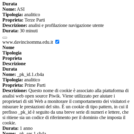
Durata
Nome:
ASI
Tipologia:
analitico
Proprieta:
Terze Parti
Descrizione:
analisi e profilazione navigazione utente
Durata:
30 minuti
www.davincisomma.edu.it
Nome
Tipologia
Proprieta
Descrizione
Durata
Nome:
_pk_id.1.cb4a
Tipologia:
analitico
Proprieta:
Prime Parti
Descrizione:
Questo nome di cookie è associato alla piattaforma di
analisi web open source Piwik. Viene utilizzato per aiutare i
proprietari di siti Web a monitorare il comportamento dei visitatori e
misurare le prestazioni del sito. È un cookie di tipo pattern, in cui il
prefisso _pk_id è seguito da una breve serie di numeri e lettere, che
si ritiene sia un codice di riferimento per il dominio che imposta il
cookie.
Durata:
1 anno
Nome:
_pk_ses.1.cb4a