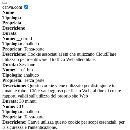
canva.com
Nome
Tipologia
Proprieta
Descrizione
Durata
Nome:
__cfruid
Tipologia:
analitico
Proprieta:
Terza-parte
Descrizione:
Cookie associati ai siti che utilizzano CloudFlare,
utilizzato per identificare il traffico Web attendibile.
Durata:
Sessione
Nome:
__cf_bm
Tipologia:
analitico
Proprieta:
Terza-parte
Descrizione:
Questo cookie viene utilizzato per distinguere tra
umani e robot. Ciò è vantaggioso per il sito Web, al fine di creare
rapporti validi sull'utilizzo del proprio sito Web
Durata:
30 minuti
Nome:
CDI
Tipologia:
analitico
Proprieta:
Terza-parte
Descrizione:
Canva utilizza questo cookie per scopi essenziali, per
la sicurezza e l'autenticazione.