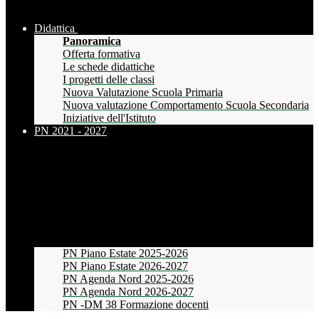
Didattica
Panoramica
Offerta formativa
Le schede didattiche
I progetti delle classi
Nuova Valutazione Scuola Primaria
Nuova valutazione Comportamento Scuola Secondaria
Iniziative dell'Istituto
PN 2021 - 2027
PN Piano Estate 2025-2026
PN Piano Estate 2026-2027
PN Agenda Nord 2025-2026
PN Agenda Nord 2026-2027
PN -DM 38 Formazione docenti