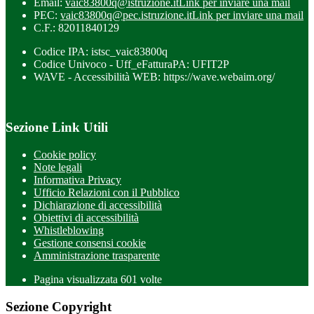
Email:
vaic83800q@istruzione.it
Link per inviare una mail
PEC:
vaic83800q@pec.istruzione.it
Link per inviare una mail
C.F.: 82011840129
Codice IPA: istsc_vaic83800q
Codice Univoco - Uff_eFatturaPA: UFIT2P
WAVE - Accessibilità WEB: https://wave.webaim.org/
Sezione Link Utili
Cookie policy
Note legali
Informativa Privacy
Ufficio Relazioni con il Pubblico
Dichiarazione di accessibilità
Obiettivi di accessibilità
Whistleblowing
Gestione consensi cookie
Amministrazione trasparente
Pagina visualizzata
601
volte
Sezione Copyright