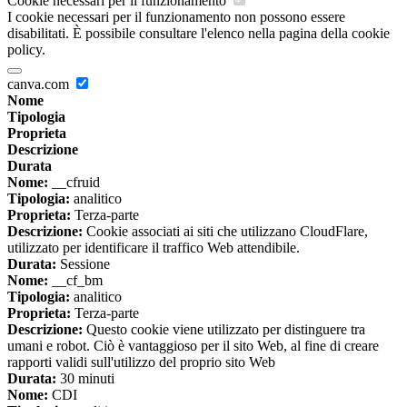
Cookie necessari per il funzionamento
I cookie necessari per il funzionamento non possono essere
disabilitati. È possibile consultare l'elenco nella pagina della cookie
policy.
canva.com
Nome
Tipologia
Proprieta
Descrizione
Durata
Nome:
__cfruid
Tipologia:
analitico
Proprieta:
Terza-parte
Descrizione:
Cookie associati ai siti che utilizzano CloudFlare,
utilizzato per identificare il traffico Web attendibile.
Durata:
Sessione
Nome:
__cf_bm
Tipologia:
analitico
Proprieta:
Terza-parte
Descrizione:
Questo cookie viene utilizzato per distinguere tra
umani e robot. Ciò è vantaggioso per il sito Web, al fine di creare
rapporti validi sull'utilizzo del proprio sito Web
Durata:
30 minuti
Nome:
CDI