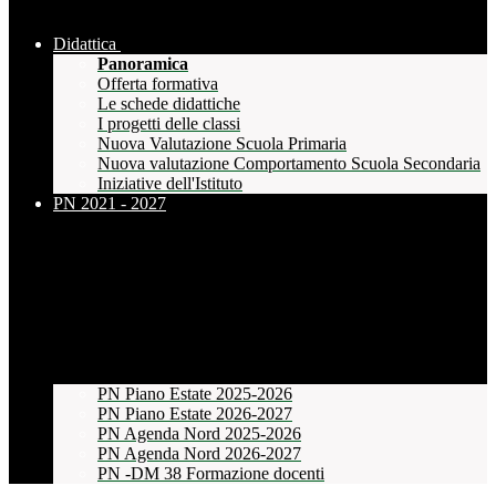
Didattica
Panoramica
Offerta formativa
Le schede didattiche
I progetti delle classi
Nuova Valutazione Scuola Primaria
Nuova valutazione Comportamento Scuola Secondaria
Iniziative dell'Istituto
PN 2021 - 2027
PN Piano Estate 2025-2026
PN Piano Estate 2026-2027
PN Agenda Nord 2025-2026
PN Agenda Nord 2026-2027
PN -DM 38 Formazione docenti