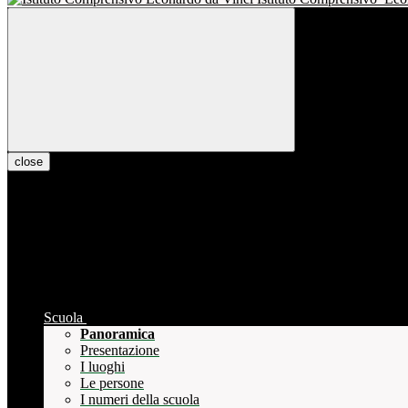
close
Scuola
Panoramica
Presentazione
I luoghi
Le persone
I numeri della scuola