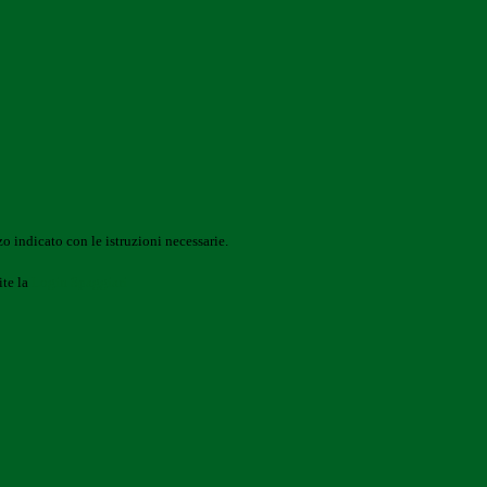
o indicato con le istruzioni necessarie.
ite la
Login Spaggiari