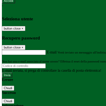
-
Entra con SPID
Entra con CIE
Seleziona utente
button close
×
Recupero password
button close
×
E-mail
Verrà inviato un messaggio all'indirizz
Non hai una e-mail associata al nome utente? Effettua il reset della password tram
E-mail inviata, si prega di controllare la casella di posta elettronica!
Errore
Chiudi
Successo
Chiudi
Informazione