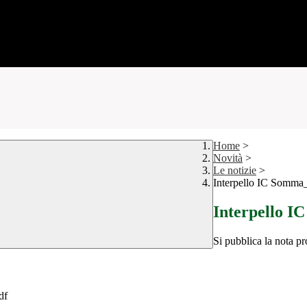
Home
>
Novità
>
Le notizie
>
Interpello IC Som
Interpello
Si pubblica la nota pr
df