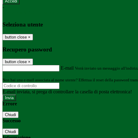
-
Entra con SPID
Entra con CIE
Seleziona utente
button close
×
Recupero password
button close
×
E-mail
Verrà inviato un messaggio all'indirizz
Non hai una e-mail associata al nome utente? Effettua il reset della password tram
E-mail inviata, si prega di controllare la casella di posta elettronica!
Errore
Chiudi
Successo
Chiudi
Informazione