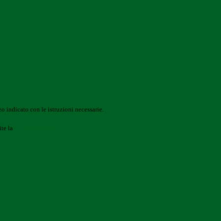
o indicato con le istruzioni necessarie.
ite la
Login Spaggiari