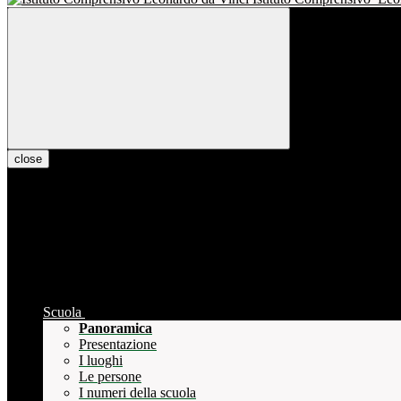
close
Scuola
Panoramica
Presentazione
I luoghi
Le persone
I numeri della scuola