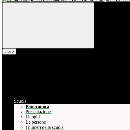
close
Scuola
Panoramica
Presentazione
I luoghi
Le persone
I numeri della scuola