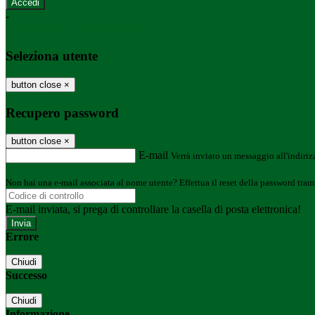
-
Entra con SPID
Entra con CIE
Seleziona utente
button close
×
Recupero password
button close
×
E-mail
Verrà inviato un messaggio all'indirizz
Non hai una e-mail associata al nome utente? Effettua il reset della password tram
E-mail inviata, si prega di controllare la casella di posta elettronica!
Errore
Chiudi
Successo
Chiudi
Informazione