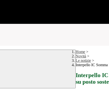
Home
>
Novità
>
Le notizie
>
Interpello IC Somma
Interpello 
su posto sost