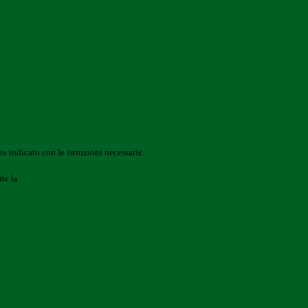
o indicato con le istruzioni necessarie.
ite la
Login Spaggiari