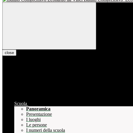
close
Scuola
Panoramica
Presentazione
I luoghi
Le persone
I numeri della scuola