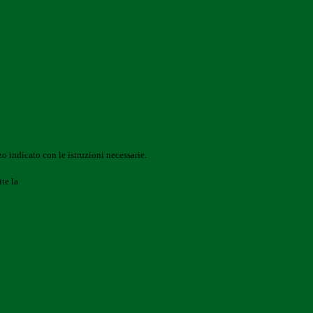
o indicato con le istruzioni necessarie.
ite la
Login Spaggiari