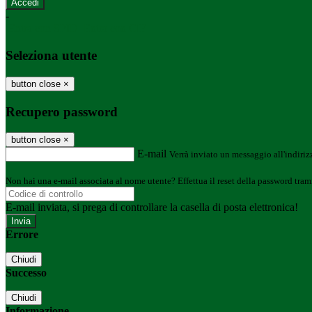
-
Entra con SPID
Entra con CIE
Seleziona utente
button close
×
Recupero password
button close
×
E-mail
Verrà inviato un messaggio all'indirizz
Non hai una e-mail associata al nome utente? Effettua il reset della password tram
E-mail inviata, si prega di controllare la casella di posta elettronica!
Errore
Chiudi
Successo
Chiudi
Informazione