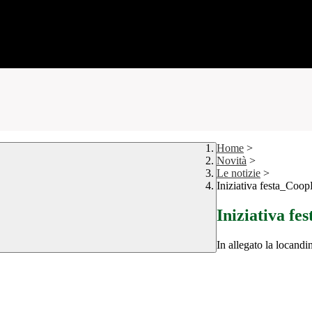
Home
>
Novità
>
Le notizie
>
Iniziativa festa_Coo
Iniziativa f
In allegato la locand