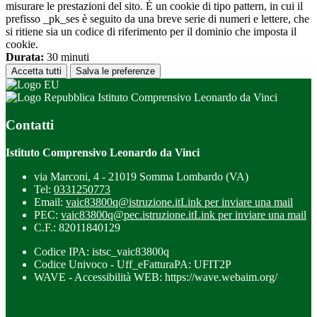
misurare le prestazioni del sito. È un cookie di tipo pattern, in cui il
prefisso _pk_ses è seguito da una breve serie di numeri e lettere, che
si ritiene sia un codice di riferimento per il dominio che imposta il
cookie.
Durata:
30 minuti
Accetta tutti
Salva le preferenze
Istituto Comprensivo Leonardo da Vinci
Contatti
Istituto Comprensivo Leonardo da Vinci
via Marconi, 4 - 21019 Somma Lombardo (VA)
Tel:
0331250773
Email:
vaic83800q@istruzione.it
Link per inviare una mail
PEC:
vaic83800q@pec.istruzione.it
Link per inviare una mail
C.F.: 82011840129
Codice IPA: istsc_vaic83800q
Codice Univoco - Uff_eFatturaPA: UFIT2P
WAVE - Accessibilità WEB: https://wave.webaim.org/