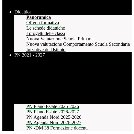
Didattica
Panoramica
Offerta formativa
Le schede didattiche
I progetti delle classi
Nuova Valutazione Scuola Primaria
Nuova valutazione Comportamento Scuola Secondaria
Iniziative dell'Istituto
PN 2021 - 2027
PN Piano Estate 2025-2026
PN Piano Estate 2026-2027
PN Agenda Nord 2025-2026
PN Agenda Nord 2026-2027
PN -DM 38 Formazione docenti