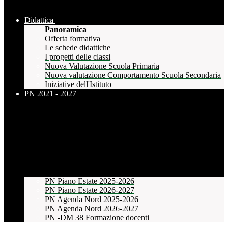
Didattica
Panoramica
Offerta formativa
Le schede didattiche
I progetti delle classi
Nuova Valutazione Scuola Primaria
Nuova valutazione Comportamento Scuola Secondaria
Iniziative dell'Istituto
PN 2021 - 2027
PN Piano Estate 2025-2026
PN Piano Estate 2026-2027
PN Agenda Nord 2025-2026
PN Agenda Nord 2026-2027
PN -DM 38 Formazione docenti