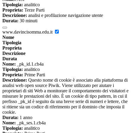
Tipologia:
analitico
Proprieta:
Terze Parti
Descrizione:
analisi e profilazione navigazione utente
Durata:
30 minuti
www.davincisomma.edu.it
Nome
Tipologia
Proprieta
Descrizione
Durata
Nome:
_pk_id.1.cb4a
Tipologia:
analitico
Proprieta:
Prime Parti
Descrizione:
Questo nome di cookie è associato alla piattaforma di
analisi web open source Piwik. Viene utilizzato per aiutare i
proprietari di siti Web a monitorare il comportamento dei visitatori e
misurare le prestazioni del sito. È un cookie di tipo pattern, in cui il
prefisso _pk_id è seguito da una breve serie di numeri e lettere, che
si ritiene sia un codice di riferimento per il dominio che imposta il
cookie.
Durata:
1 anno
Nome:
_pk_ses.1.cb4a
Tipologia:
analitico