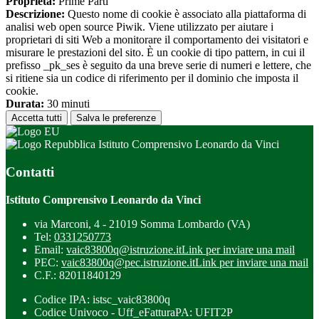
Proprieta:
Prime Parti
Descrizione:
Questo nome di cookie è associato alla piattaforma di
analisi web open source Piwik. Viene utilizzato per aiutare i
proprietari di siti Web a monitorare il comportamento dei visitatori e
misurare le prestazioni del sito. È un cookie di tipo pattern, in cui il
prefisso _pk_ses è seguito da una breve serie di numeri e lettere, che
si ritiene sia un codice di riferimento per il dominio che imposta il
cookie.
Durata:
30 minuti
Accetta tutti
Salva le preferenze
Istituto Comprensivo Leonardo da Vinci
Contatti
Istituto Comprensivo Leonardo da Vinci
via Marconi, 4 - 21019 Somma Lombardo (VA)
Tel:
0331250773
Email:
vaic83800q@istruzione.it
Link per inviare una mail
PEC:
vaic83800q@pec.istruzione.it
Link per inviare una mail
C.F.: 82011840129
Codice IPA: istsc_vaic83800q
Codice Univoco - Uff_eFatturaPA: UFIT2P