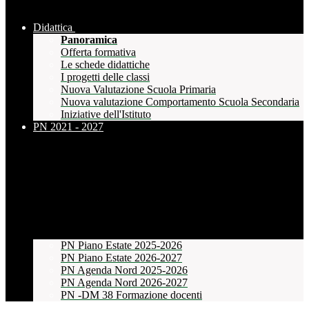
Didattica
Panoramica
Offerta formativa
Le schede didattiche
I progetti delle classi
Nuova Valutazione Scuola Primaria
Nuova valutazione Comportamento Scuola Secondaria
Iniziative dell'Istituto
PN 2021 - 2027
PN Piano Estate 2025-2026
PN Piano Estate 2026-2027
PN Agenda Nord 2025-2026
PN Agenda Nord 2026-2027
PN -DM 38 Formazione docenti