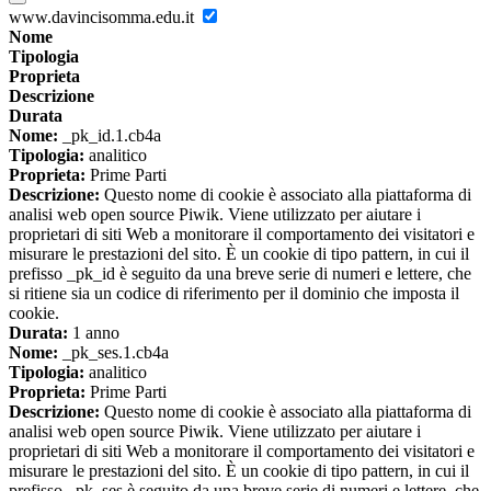
www.davincisomma.edu.it
Nome
Tipologia
Proprieta
Descrizione
Durata
Nome:
_pk_id.1.cb4a
Tipologia:
analitico
Proprieta:
Prime Parti
Descrizione:
Questo nome di cookie è associato alla piattaforma di
analisi web open source Piwik. Viene utilizzato per aiutare i
proprietari di siti Web a monitorare il comportamento dei visitatori e
misurare le prestazioni del sito. È un cookie di tipo pattern, in cui il
prefisso _pk_id è seguito da una breve serie di numeri e lettere, che
si ritiene sia un codice di riferimento per il dominio che imposta il
cookie.
Durata:
1 anno
Nome:
_pk_ses.1.cb4a
Tipologia:
analitico
Proprieta:
Prime Parti
Descrizione:
Questo nome di cookie è associato alla piattaforma di
analisi web open source Piwik. Viene utilizzato per aiutare i
proprietari di siti Web a monitorare il comportamento dei visitatori e
misurare le prestazioni del sito. È un cookie di tipo pattern, in cui il
prefisso _pk_ses è seguito da una breve serie di numeri e lettere, che