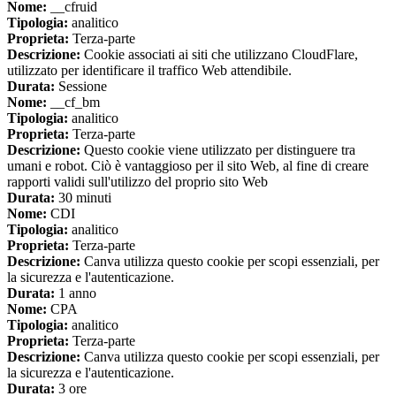
Nome:
__cfruid
Tipologia:
analitico
Proprieta:
Terza-parte
Descrizione:
Cookie associati ai siti che utilizzano CloudFlare,
utilizzato per identificare il traffico Web attendibile.
Durata:
Sessione
Nome:
__cf_bm
Tipologia:
analitico
Proprieta:
Terza-parte
Descrizione:
Questo cookie viene utilizzato per distinguere tra
umani e robot. Ciò è vantaggioso per il sito Web, al fine di creare
rapporti validi sull'utilizzo del proprio sito Web
Durata:
30 minuti
Nome:
CDI
Tipologia:
analitico
Proprieta:
Terza-parte
Descrizione:
Canva utilizza questo cookie per scopi essenziali, per
la sicurezza e l'autenticazione.
Durata:
1 anno
Nome:
CPA
Tipologia:
analitico
Proprieta:
Terza-parte
Descrizione:
Canva utilizza questo cookie per scopi essenziali, per
la sicurezza e l'autenticazione.
Durata:
3 ore