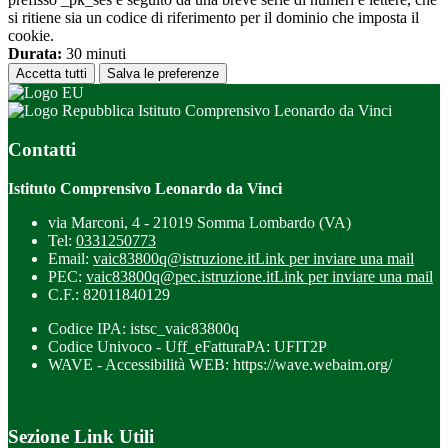
si ritiene sia un codice di riferimento per il dominio che imposta il
cookie.
Durata:
30 minuti
Accetta tutti
Salva le preferenze
Istituto Comprensivo Leonardo da Vinci
Contatti
Istituto Comprensivo Leonardo da Vinci
via Marconi, 4 - 21019 Somma Lombardo (VA)
Tel:
0331250773
Email:
vaic83800q@istruzione.it
Link per inviare una mail
PEC:
vaic83800q@pec.istruzione.it
Link per inviare una mail
C.F.: 82011840129
Codice IPA: istsc_vaic83800q
Codice Univoco - Uff_eFatturaPA: UFIT2P
WAVE - Accessibilità WEB: https://wave.webaim.org/
Sezione Link Utili