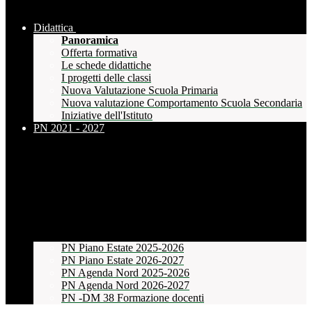
Didattica
Panoramica
Offerta formativa
Le schede didattiche
I progetti delle classi
Nuova Valutazione Scuola Primaria
Nuova valutazione Comportamento Scuola Secondaria
Iniziative dell'Istituto
PN 2021 - 2027
PN Piano Estate 2025-2026
PN Piano Estate 2026-2027
PN Agenda Nord 2025-2026
PN Agenda Nord 2026-2027
PN -DM 38 Formazione docenti