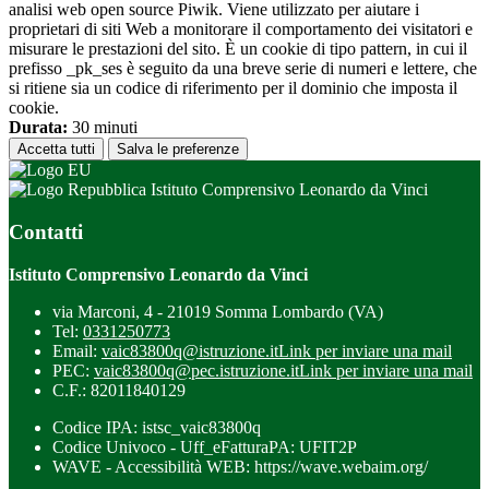
analisi web open source Piwik. Viene utilizzato per aiutare i
proprietari di siti Web a monitorare il comportamento dei visitatori e
misurare le prestazioni del sito. È un cookie di tipo pattern, in cui il
prefisso _pk_ses è seguito da una breve serie di numeri e lettere, che
si ritiene sia un codice di riferimento per il dominio che imposta il
cookie.
Durata:
30 minuti
Accetta tutti
Salva le preferenze
Istituto Comprensivo Leonardo da Vinci
Contatti
Istituto Comprensivo Leonardo da Vinci
via Marconi, 4 - 21019 Somma Lombardo (VA)
Tel:
0331250773
Email:
vaic83800q@istruzione.it
Link per inviare una mail
PEC:
vaic83800q@pec.istruzione.it
Link per inviare una mail
C.F.: 82011840129
Codice IPA: istsc_vaic83800q
Codice Univoco - Uff_eFatturaPA: UFIT2P
WAVE - Accessibilità WEB: https://wave.webaim.org/