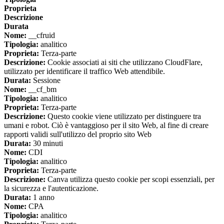
Proprieta
Descrizione
Durata
Nome:
__cfruid
Tipologia:
analitico
Proprieta:
Terza-parte
Descrizione:
Cookie associati ai siti che utilizzano CloudFlare,
utilizzato per identificare il traffico Web attendibile.
Durata:
Sessione
Nome:
__cf_bm
Tipologia:
analitico
Proprieta:
Terza-parte
Descrizione:
Questo cookie viene utilizzato per distinguere tra
umani e robot. Ciò è vantaggioso per il sito Web, al fine di creare
rapporti validi sull'utilizzo del proprio sito Web
Durata:
30 minuti
Nome:
CDI
Tipologia:
analitico
Proprieta:
Terza-parte
Descrizione:
Canva utilizza questo cookie per scopi essenziali, per
la sicurezza e l'autenticazione.
Durata:
1 anno
Nome:
CPA
Tipologia:
analitico