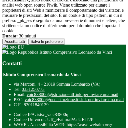
analisi web open source Piwik. Viene utilizzato per aiutare i
proprietari di siti Web a monitorare il comportamento dei visitatori e
misurare le prestazioni del sito. È un cookie di tipo pattern, in cui il
prefisso _pk_ses è seguito da una breve serie di numeri e lettere, che
si ritiene sia un codice di riferimento per il dominio che imposta il
cookie.
Durata:
30 minuti
Accetta tutti
Salva le preferenze
Istituto Comprensivo Leonardo da Vinci
Contatti
Istituto Comprensivo Leonardo da Vinci
via Marconi, 4 - 21019 Somma Lombardo (VA)
Tel:
0331250773
Email:
vaic83800q@istruzione.it
Link per inviare una mail
PEC:
vaic83800q@pec.istruzione.it
Link per inviare una mail
C.F.: 82011840129
Codice IPA: istsc_vaic83800q
Codice Univoco - Uff_eFatturaPA: UFIT2P
WAVE - Accessibilità WEB: https://wave.webaim.org/