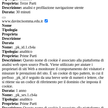
Proprieta:
Terze Parti
Descrizione:
analisi e profilazione navigazione utente
Durata:
30 minuti
www.davincisomma.edu.it
Nome
Tipologia
Proprieta
Descrizione
Durata
Nome:
_pk_id.1.cb4a
Tipologia:
analitico
Proprieta:
Prime Parti
Descrizione:
Questo nome di cookie è associato alla piattaforma di
analisi web open source Piwik. Viene utilizzato per aiutare i
proprietari di siti Web a monitorare il comportamento dei visitatori e
misurare le prestazioni del sito. È un cookie di tipo pattern, in cui il
prefisso _pk_id è seguito da una breve serie di numeri e lettere, che
si ritiene sia un codice di riferimento per il dominio che imposta il
cookie.
Durata:
1 anno
Nome:
_pk_ses.1.cb4a
Tipologia:
analitico
Proprieta:
Prime Parti
Descrizione:
Questo nome di cookie è associato alla piattaforma di