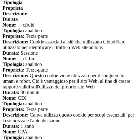
Tipologia
Proprieta
Descrizione
Durata
Nome:
__cfruid
Tipologia:
analitico
Proprieta:
Terza-parte
Descrizione:
Cookie associati ai siti che utilizzano CloudFlare,
utilizzato per identificare il traffico Web attendibile.
Durata:
Sessione
Nome:
__cf_bm
Tipologia:
analitico
Proprieta:
Terza-parte
Descrizione:
Questo cookie viene utilizzato per distinguere tra
umani e robot. Ciò è vantaggioso per il sito Web, al fine di creare
rapporti validi sull'utilizzo del proprio sito Web
Durata:
30 minuti
Nome:
CDI
Tipologia:
analitico
Proprieta:
Terza-parte
Descrizione:
Canva utilizza questo cookie per scopi essenziali, per
la sicurezza e l'autenticazione.
Durata:
1 anno
Nome:
CPA
Tipologia:
analitico