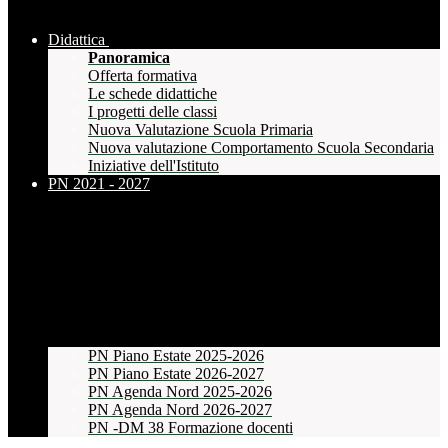
Didattica
Panoramica
Offerta formativa
Le schede didattiche
I progetti delle classi
Nuova Valutazione Scuola Primaria
Nuova valutazione Comportamento Scuola Secondaria
Iniziative dell'Istituto
PN 2021 - 2027
PN Piano Estate 2025-2026
PN Piano Estate 2026-2027
PN Agenda Nord 2025-2026
PN Agenda Nord 2026-2027
PN -DM 38 Formazione docenti