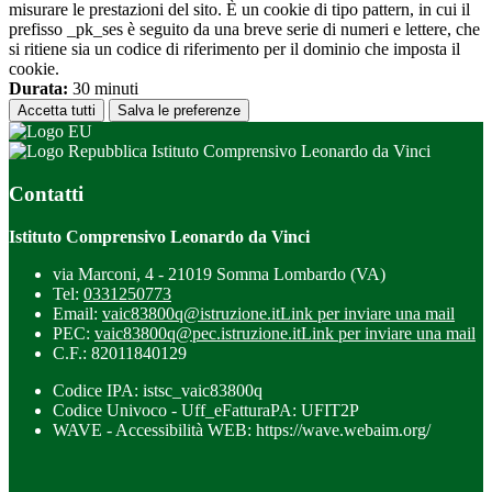
misurare le prestazioni del sito. È un cookie di tipo pattern, in cui il
prefisso _pk_ses è seguito da una breve serie di numeri e lettere, che
si ritiene sia un codice di riferimento per il dominio che imposta il
cookie.
Durata:
30 minuti
Accetta tutti
Salva le preferenze
Istituto Comprensivo Leonardo da Vinci
Contatti
Istituto Comprensivo Leonardo da Vinci
via Marconi, 4 - 21019 Somma Lombardo (VA)
Tel:
0331250773
Email:
vaic83800q@istruzione.it
Link per inviare una mail
PEC:
vaic83800q@pec.istruzione.it
Link per inviare una mail
C.F.: 82011840129
Codice IPA: istsc_vaic83800q
Codice Univoco - Uff_eFatturaPA: UFIT2P
WAVE - Accessibilità WEB: https://wave.webaim.org/