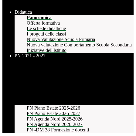
Didattica
Panoramica
Offerta formativa
Le schede didattiche
I progetti delle classi
Nuova Valutazione Scuola Primaria
Nuova valutazione Comportamento Scuola Secondaria
Iniziative dell'Istituto
PN 2021 - 2027
PN Piano Estate 2025-2026
PN Piano Estate 2026-2027
PN Agenda Nord 2025-2026
PN Agenda Nord 2026-2027
PN -DM 38 Formazione docenti