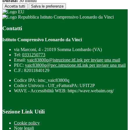
Durata:
30 minuti
Accetta tutti
Salva le preferenze
Istituto Comprensivo Leonardo da Vinci
Contatti
Istituto Comprensivo Leonardo da Vinci
via Marconi, 4 - 21019 Somma Lombardo (VA)
Tel:
0331250773
Email:
vaic83800q@istruzione.it
Link per inviare una mail
PEC:
vaic83800q@pec.istruzione.it
Link per inviare una mail
C.F.: 82011840129
Codice IPA: istsc_vaic83800q
Codice Univoco - Uff_eFatturaPA: UFIT2P
WAVE - Accessibilità WEB: https://wave.webaim.org/
Sezione Link Utili
Cookie policy
Note legali