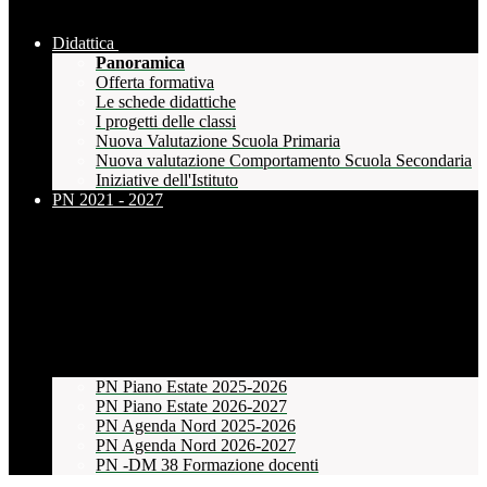
Didattica
Panoramica
Offerta formativa
Le schede didattiche
I progetti delle classi
Nuova Valutazione Scuola Primaria
Nuova valutazione Comportamento Scuola Secondaria
Iniziative dell'Istituto
PN 2021 - 2027
PN Piano Estate 2025-2026
PN Piano Estate 2026-2027
PN Agenda Nord 2025-2026
PN Agenda Nord 2026-2027
PN -DM 38 Formazione docenti