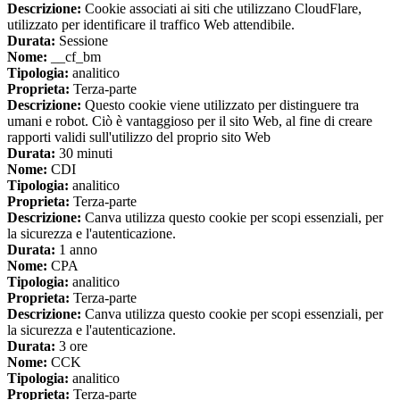
Descrizione:
Cookie associati ai siti che utilizzano CloudFlare,
utilizzato per identificare il traffico Web attendibile.
Durata:
Sessione
Nome:
__cf_bm
Tipologia:
analitico
Proprieta:
Terza-parte
Descrizione:
Questo cookie viene utilizzato per distinguere tra
umani e robot. Ciò è vantaggioso per il sito Web, al fine di creare
rapporti validi sull'utilizzo del proprio sito Web
Durata:
30 minuti
Nome:
CDI
Tipologia:
analitico
Proprieta:
Terza-parte
Descrizione:
Canva utilizza questo cookie per scopi essenziali, per
la sicurezza e l'autenticazione.
Durata:
1 anno
Nome:
CPA
Tipologia:
analitico
Proprieta:
Terza-parte
Descrizione:
Canva utilizza questo cookie per scopi essenziali, per
la sicurezza e l'autenticazione.
Durata:
3 ore
Nome:
CCK
Tipologia:
analitico
Proprieta:
Terza-parte