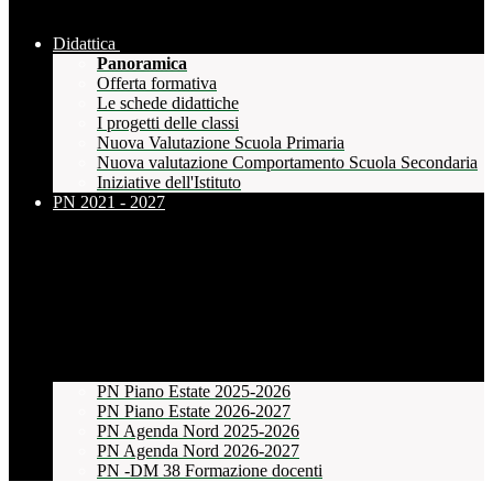
Didattica
Panoramica
Offerta formativa
Le schede didattiche
I progetti delle classi
Nuova Valutazione Scuola Primaria
Nuova valutazione Comportamento Scuola Secondaria
Iniziative dell'Istituto
PN 2021 - 2027
PN Piano Estate 2025-2026
PN Piano Estate 2026-2027
PN Agenda Nord 2025-2026
PN Agenda Nord 2026-2027
PN -DM 38 Formazione docenti