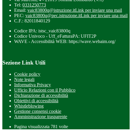
Tel:
0331250773
Email:
vaic83800q@istruzione.it
Link per inviare una mail
PEC:
vaic83800q@pec.istruzione.it
Link per inviare una mail
C.F.: 82011840129
Codice IPA: istsc_vaic83800q
Codice Univoco - Uff_eFatturaPA: UFIT2P
WAVE - Accessibilità WEB: https://wave.webaim.org/
Sezione Link Utili
Cookie policy
Note legali
Informativa Privacy
Ufficio Relazioni con il Pubblico
Dichiarazione di accessibilità
Obiettivi di accessibilità
Whistleblowing
Gestione consensi cookie
Amministrazione trasparente
Pagina visualizzata
781
volte