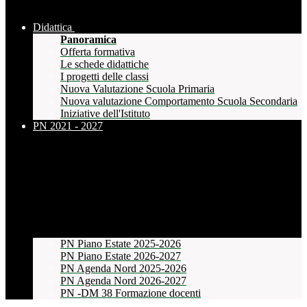
Didattica
Panoramica
Offerta formativa
Le schede didattiche
I progetti delle classi
Nuova Valutazione Scuola Primaria
Nuova valutazione Comportamento Scuola Secondaria
Iniziative dell'Istituto
PN 2021 - 2027
PN Piano Estate 2025-2026
PN Piano Estate 2026-2027
PN Agenda Nord 2025-2026
PN Agenda Nord 2026-2027
PN -DM 38 Formazione docenti