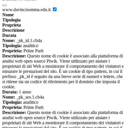
www.davincisomma.edu.it
Nome
Tipologia
Proprieta
Descrizione
Durata
Nome:
_pk_id.1.cb4a
Tipologia:
analitico
Proprieta:
Prime Parti
Descrizione:
Questo nome di cookie è associato alla piattaforma di
analisi web open source Piwik. Viene utilizzato per aiutare i
proprietari di siti Web a monitorare il comportamento dei visitatori e
misurare le prestazioni del sito. È un cookie di tipo pattern, in cui il
prefisso _pk_id è seguito da una breve serie di numeri e lettere, che
si ritiene sia un codice di riferimento per il dominio che imposta il
cookie.
Durata:
1 anno
Nome:
_pk_ses.1.cb4a
Tipologia:
analitico
Proprieta:
Prime Parti
Descrizione:
Questo nome di cookie è associato alla piattaforma di
analisi web open source Piwik. Viene utilizzato per aiutare i
proprietari di siti Web a monitorare il comportamento dei visitatori e
misurare le prestazioni del sito. È un cookie di tipo pattern, in cui il