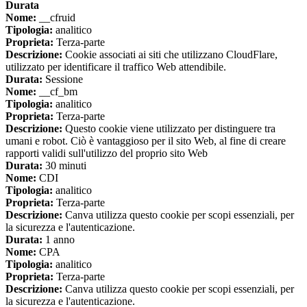
Durata
Nome:
__cfruid
Tipologia:
analitico
Proprieta:
Terza-parte
Descrizione:
Cookie associati ai siti che utilizzano CloudFlare,
utilizzato per identificare il traffico Web attendibile.
Durata:
Sessione
Nome:
__cf_bm
Tipologia:
analitico
Proprieta:
Terza-parte
Descrizione:
Questo cookie viene utilizzato per distinguere tra
umani e robot. Ciò è vantaggioso per il sito Web, al fine di creare
rapporti validi sull'utilizzo del proprio sito Web
Durata:
30 minuti
Nome:
CDI
Tipologia:
analitico
Proprieta:
Terza-parte
Descrizione:
Canva utilizza questo cookie per scopi essenziali, per
la sicurezza e l'autenticazione.
Durata:
1 anno
Nome:
CPA
Tipologia:
analitico
Proprieta:
Terza-parte
Descrizione:
Canva utilizza questo cookie per scopi essenziali, per
la sicurezza e l'autenticazione.