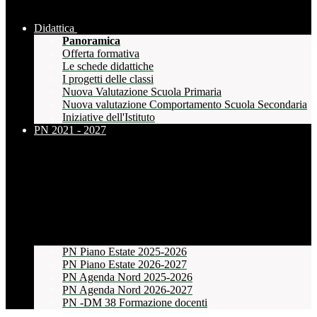
Didattica
Panoramica
Offerta formativa
Le schede didattiche
I progetti delle classi
Nuova Valutazione Scuola Primaria
Nuova valutazione Comportamento Scuola Secondaria
Iniziative dell'Istituto
PN 2021 - 2027
PN Piano Estate 2025-2026
PN Piano Estate 2026-2027
PN Agenda Nord 2025-2026
PN Agenda Nord 2026-2027
PN -DM 38 Formazione docenti