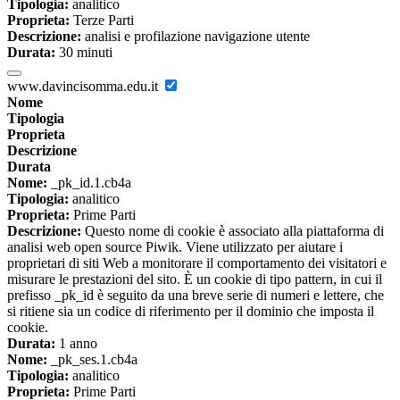
Tipologia:
analitico
Proprieta:
Terze Parti
Descrizione:
analisi e profilazione navigazione utente
Durata:
30 minuti
www.davincisomma.edu.it
Nome
Tipologia
Proprieta
Descrizione
Durata
Nome:
_pk_id.1.cb4a
Tipologia:
analitico
Proprieta:
Prime Parti
Descrizione:
Questo nome di cookie è associato alla piattaforma di
analisi web open source Piwik. Viene utilizzato per aiutare i
proprietari di siti Web a monitorare il comportamento dei visitatori e
misurare le prestazioni del sito. È un cookie di tipo pattern, in cui il
prefisso _pk_id è seguito da una breve serie di numeri e lettere, che
si ritiene sia un codice di riferimento per il dominio che imposta il
cookie.
Durata:
1 anno
Nome:
_pk_ses.1.cb4a
Tipologia:
analitico
Proprieta:
Prime Parti