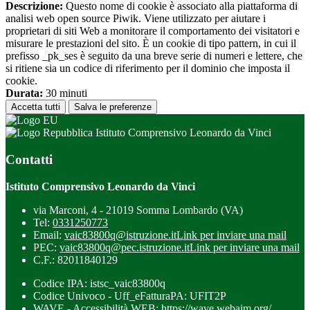
Descrizione:
Questo nome di cookie è associato alla piattaforma di
analisi web open source Piwik. Viene utilizzato per aiutare i
proprietari di siti Web a monitorare il comportamento dei visitatori e
misurare le prestazioni del sito. È un cookie di tipo pattern, in cui il
prefisso _pk_ses è seguito da una breve serie di numeri e lettere, che
si ritiene sia un codice di riferimento per il dominio che imposta il
cookie.
Durata:
30 minuti
Accetta tutti
Salva le preferenze
Istituto Comprensivo Leonardo da Vinci
Contatti
Istituto Comprensivo Leonardo da Vinci
via Marconi, 4 - 21019 Somma Lombardo (VA)
Tel:
0331250773
Email:
vaic83800q@istruzione.it
Link per inviare una mail
PEC:
vaic83800q@pec.istruzione.it
Link per inviare una mail
C.F.: 82011840129
Codice IPA: istsc_vaic83800q
Codice Univoco - Uff_eFatturaPA: UFIT2P
WAVE - Accessibilità WEB: https://wave.webaim.org/