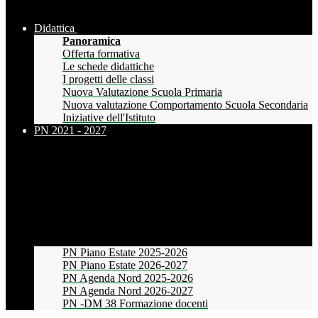
Didattica
Panoramica
Offerta formativa
Le schede didattiche
I progetti delle classi
Nuova Valutazione Scuola Primaria
Nuova valutazione Comportamento Scuola Secondaria
Iniziative dell'Istituto
PN 2021 - 2027
PN Piano Estate 2025-2026
PN Piano Estate 2026-2027
PN Agenda Nord 2025-2026
PN Agenda Nord 2026-2027
PN -DM 38 Formazione docenti