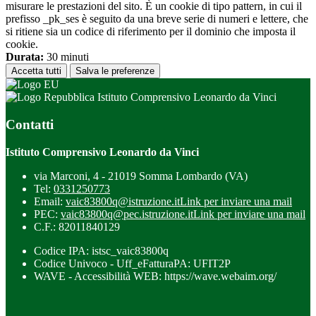
misurare le prestazioni del sito. È un cookie di tipo pattern, in cui il
prefisso _pk_ses è seguito da una breve serie di numeri e lettere, che
si ritiene sia un codice di riferimento per il dominio che imposta il
cookie.
Durata:
30 minuti
Accetta tutti
Salva le preferenze
Istituto Comprensivo Leonardo da Vinci
Contatti
Istituto Comprensivo Leonardo da Vinci
via Marconi, 4 - 21019 Somma Lombardo (VA)
Tel:
0331250773
Email:
vaic83800q@istruzione.it
Link per inviare una mail
PEC:
vaic83800q@pec.istruzione.it
Link per inviare una mail
C.F.: 82011840129
Codice IPA: istsc_vaic83800q
Codice Univoco - Uff_eFatturaPA: UFIT2P
WAVE - Accessibilità WEB: https://wave.webaim.org/