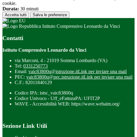
cookie.
Durata:
30 minuti
Accetta tutti
Salva le preferenze
Istituto Comprensivo Leonardo da Vinci
Contatti
Istituto Comprensivo Leonardo da Vinci
via Marconi, 4 - 21019 Somma Lombardo (VA)
Tel:
0331250773
Email:
vaic83800q@istruzione.it
Link per inviare una mail
PEC:
vaic83800q@pec.istruzione.it
Link per inviare una mail
C.F.: 82011840129
Codice IPA: istsc_vaic83800q
Codice Univoco - Uff_eFatturaPA: UFIT2P
WAVE - Accessibilità WEB: https://wave.webaim.org/
Sezione Link Utili