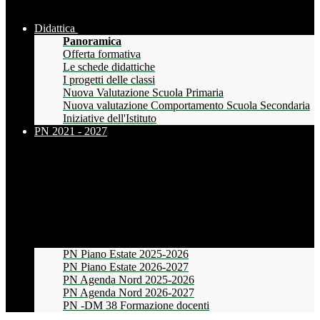
Didattica
Panoramica
Offerta formativa
Le schede didattiche
I progetti delle classi
Nuova Valutazione Scuola Primaria
Nuova valutazione Comportamento Scuola Secondaria
Iniziative dell'Istituto
PN 2021 - 2027
PN Piano Estate 2025-2026
PN Piano Estate 2026-2027
PN Agenda Nord 2025-2026
PN Agenda Nord 2026-2027
PN -DM 38 Formazione docenti