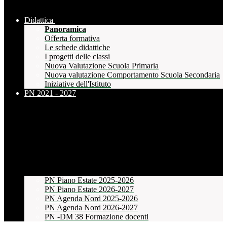
Didattica
Panoramica
Offerta formativa
Le schede didattiche
I progetti delle classi
Nuova Valutazione Scuola Primaria
Nuova valutazione Comportamento Scuola Secondaria
Iniziative dell'Istituto
PN 2021 - 2027
PN Piano Estate 2025-2026
PN Piano Estate 2026-2027
PN Agenda Nord 2025-2026
PN Agenda Nord 2026-2027
PN -DM 38 Formazione docenti