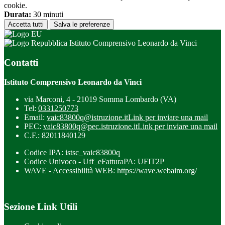
cookie.
Durata:
30 minuti
Accetta tutti
Salva le preferenze
Istituto Comprensivo Leonardo da Vinci
Contatti
Istituto Comprensivo Leonardo da Vinci
via Marconi, 4 - 21019 Somma Lombardo (VA)
Tel:
0331250773
Email:
vaic83800q@istruzione.it
Link per inviare una mail
PEC:
vaic83800q@pec.istruzione.it
Link per inviare una mail
C.F.: 82011840129
Codice IPA: istsc_vaic83800q
Codice Univoco - Uff_eFatturaPA: UFIT2P
WAVE - Accessibilità WEB: https://wave.webaim.org/
Sezione Link Utili