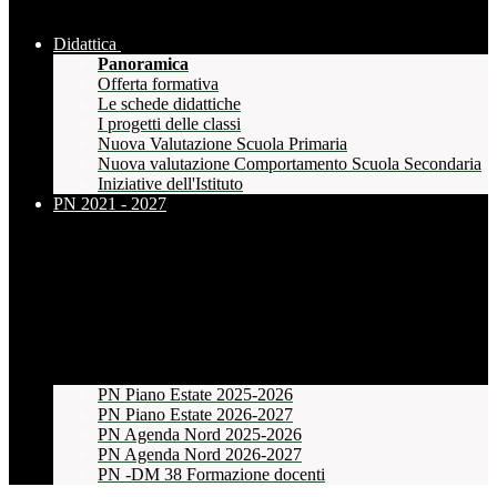
Didattica
Panoramica
Offerta formativa
Le schede didattiche
I progetti delle classi
Nuova Valutazione Scuola Primaria
Nuova valutazione Comportamento Scuola Secondaria
Iniziative dell'Istituto
PN 2021 - 2027
PN Piano Estate 2025-2026
PN Piano Estate 2026-2027
PN Agenda Nord 2025-2026
PN Agenda Nord 2026-2027
PN -DM 38 Formazione docenti