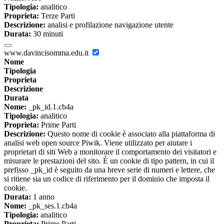
Tipologia:
analitico
Proprieta:
Terze Parti
Descrizione:
analisi e profilazione navigazione utente
Durata:
30 minuti
www.davincisomma.edu.it
Nome
Tipologia
Proprieta
Descrizione
Durata
Nome:
_pk_id.1.cb4a
Tipologia:
analitico
Proprieta:
Prime Parti
Descrizione:
Questo nome di cookie è associato alla piattaforma di
analisi web open source Piwik. Viene utilizzato per aiutare i
proprietari di siti Web a monitorare il comportamento dei visitatori e
misurare le prestazioni del sito. È un cookie di tipo pattern, in cui il
prefisso _pk_id è seguito da una breve serie di numeri e lettere, che
si ritiene sia un codice di riferimento per il dominio che imposta il
cookie.
Durata:
1 anno
Nome:
_pk_ses.1.cb4a
Tipologia:
analitico
Proprieta:
Prime Parti