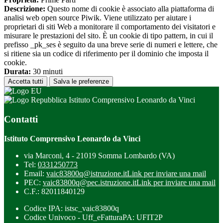
Descrizione:
Questo nome di cookie è associato alla piattaforma di
analisi web open source Piwik. Viene utilizzato per aiutare i
proprietari di siti Web a monitorare il comportamento dei visitatori e
misurare le prestazioni del sito. È un cookie di tipo pattern, in cui il
prefisso _pk_ses è seguito da una breve serie di numeri e lettere, che
si ritiene sia un codice di riferimento per il dominio che imposta il
cookie.
Durata:
30 minuti
Accetta tutti
Salva le preferenze
Istituto Comprensivo Leonardo da Vinci
Contatti
Istituto Comprensivo Leonardo da Vinci
via Marconi, 4 - 21019 Somma Lombardo (VA)
Tel:
0331250773
Email:
vaic83800q@istruzione.it
Link per inviare una mail
PEC:
vaic83800q@pec.istruzione.it
Link per inviare una mail
C.F.: 82011840129
Codice IPA: istsc_vaic83800q
Codice Univoco - Uff_eFatturaPA: UFIT2P