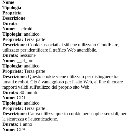
Nome
Tipologia
Proprieta
Descrizione
Durata
Nome:
__cfruid
Tipologia:
analitico
Proprieta:
Terza-parte
Descrizione:
Cookie associati ai siti che utilizzano CloudFlare,
utilizzato per identificare il traffico Web attendibile.
Durata:
Sessione
Nome:
__cf_bm
Tipologia:
analitico
Proprieta:
Terza-parte
Descrizione:
Questo cookie viene utilizzato per distinguere tra
umani e robot. Ciò è vantaggioso per il sito Web, al fine di creare
rapporti validi sull'utilizzo del proprio sito Web
Durata:
30 minuti
Nome:
CDI
Tipologia:
analitico
Proprieta:
Terza-parte
Descrizione:
Canva utilizza questo cookie per scopi essenziali, per
la sicurezza e l'autenticazione.
Durata:
1 anno
Nome:
CPA