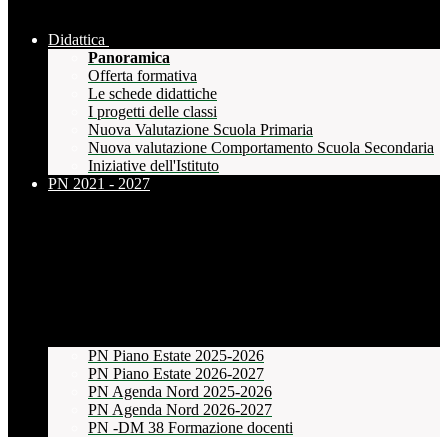
Didattica
Panoramica
Offerta formativa
Le schede didattiche
I progetti delle classi
Nuova Valutazione Scuola Primaria
Nuova valutazione Comportamento Scuola Secondaria
Iniziative dell'Istituto
PN 2021 - 2027
PN Piano Estate 2025-2026
PN Piano Estate 2026-2027
PN Agenda Nord 2025-2026
PN Agenda Nord 2026-2027
PN -DM 38 Formazione docenti