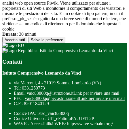
analisi web open source Piwik. Viene utilizzato per aiutare i
proprietari di siti Web a monitorare il comportamento dei visitatori e
misurare le prestazioni del sito. È un cookie di tipo pattern, in cui il
prefisso _pk_ses è seguito da una breve serie di numeri e lettere, che
si ritiene sia un codice di riferimento per il dominio che imposta il
cookie.
Durata:
30 minuti
Accetta tutti
Salva le preferenze
Istituto Comprensivo Leonardo da Vinci
Contatti
Istituto Comprensivo Leonardo da Vinci
via Marconi, 4 - 21019 Somma Lombardo (VA)
Tel:
0331250773
Email:
vaic83800q@istruzione.it
Link per inviare una mail
PEC:
vaic83800q@pec.istruzione.it
Link per inviare una mail
C.F.: 82011840129
Codice IPA: istsc_vaic83800q
Codice Univoco - Uff_eFatturaPA: UFIT2P
WAVE - Accessibilità WEB: https://wave.webaim.org/