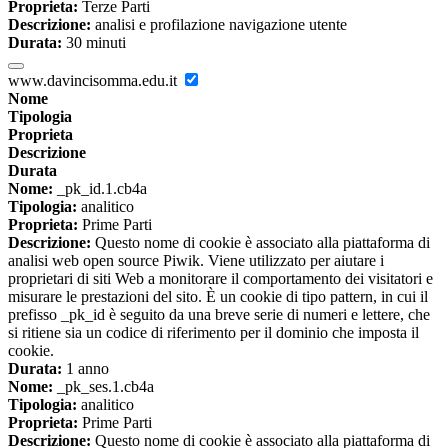
Proprieta:
Terze Parti
Descrizione:
analisi e profilazione navigazione utente
Durata:
30 minuti
www.davincisomma.edu.it
Nome
Tipologia
Proprieta
Descrizione
Durata
Nome:
_pk_id.1.cb4a
Tipologia:
analitico
Proprieta:
Prime Parti
Descrizione:
Questo nome di cookie è associato alla piattaforma di
analisi web open source Piwik. Viene utilizzato per aiutare i
proprietari di siti Web a monitorare il comportamento dei visitatori e
misurare le prestazioni del sito. È un cookie di tipo pattern, in cui il
prefisso _pk_id è seguito da una breve serie di numeri e lettere, che
si ritiene sia un codice di riferimento per il dominio che imposta il
cookie.
Durata:
1 anno
Nome:
_pk_ses.1.cb4a
Tipologia:
analitico
Proprieta:
Prime Parti
Descrizione:
Questo nome di cookie è associato alla piattaforma di