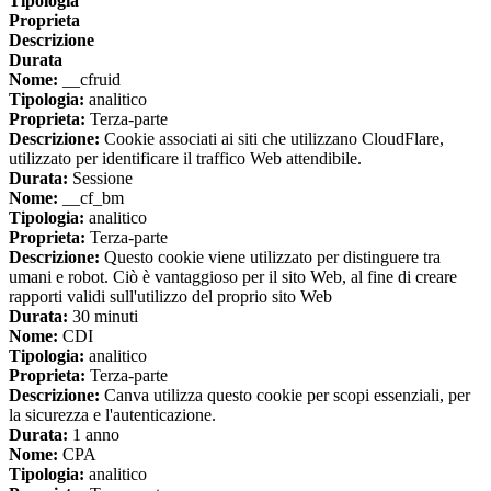
Tipologia
Proprieta
Descrizione
Durata
Nome:
__cfruid
Tipologia:
analitico
Proprieta:
Terza-parte
Descrizione:
Cookie associati ai siti che utilizzano CloudFlare,
utilizzato per identificare il traffico Web attendibile.
Durata:
Sessione
Nome:
__cf_bm
Tipologia:
analitico
Proprieta:
Terza-parte
Descrizione:
Questo cookie viene utilizzato per distinguere tra
umani e robot. Ciò è vantaggioso per il sito Web, al fine di creare
rapporti validi sull'utilizzo del proprio sito Web
Durata:
30 minuti
Nome:
CDI
Tipologia:
analitico
Proprieta:
Terza-parte
Descrizione:
Canva utilizza questo cookie per scopi essenziali, per
la sicurezza e l'autenticazione.
Durata:
1 anno
Nome:
CPA
Tipologia:
analitico