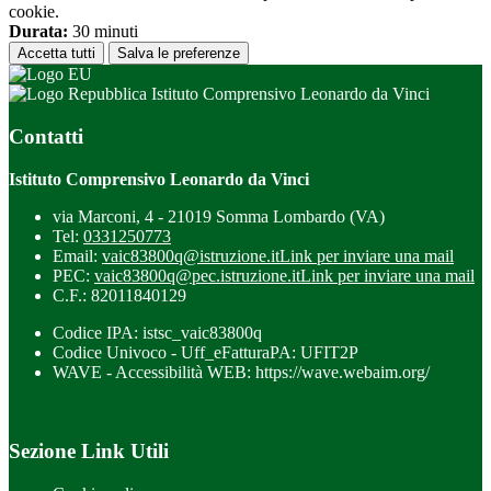
cookie.
Durata:
30 minuti
Accetta tutti
Salva le preferenze
Istituto Comprensivo Leonardo da Vinci
Contatti
Istituto Comprensivo Leonardo da Vinci
via Marconi, 4 - 21019 Somma Lombardo (VA)
Tel:
0331250773
Email:
vaic83800q@istruzione.it
Link per inviare una mail
PEC:
vaic83800q@pec.istruzione.it
Link per inviare una mail
C.F.: 82011840129
Codice IPA: istsc_vaic83800q
Codice Univoco - Uff_eFatturaPA: UFIT2P
WAVE - Accessibilità WEB: https://wave.webaim.org/
Sezione Link Utili