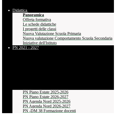
Didattica
Panoramica
Offerta formativa
Le schede didattiche
I progetti delle classi
Nuova Valutazione Scuola Primaria
Nuova valutazione Comportamento Scuola Secondaria
Iniziative dell'Istituto
PN 2021 - 2027
PN Piano Estate 2025-2026
PN Piano Estate 2026-2027
PN Agenda Nord 2025-2026
PN Agenda Nord 2026-2027
PN -DM 38 Formazione docenti