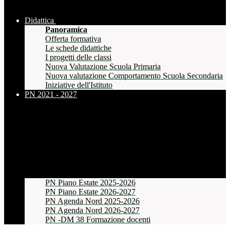
Didattica
Panoramica
Offerta formativa
Le schede didattiche
I progetti delle classi
Nuova Valutazione Scuola Primaria
Nuova valutazione Comportamento Scuola Secondaria
Iniziative dell'Istituto
PN 2021 - 2027
PN Piano Estate 2025-2026
PN Piano Estate 2026-2027
PN Agenda Nord 2025-2026
PN Agenda Nord 2026-2027
PN -DM 38 Formazione docenti