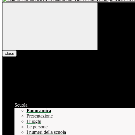
close
Scuola
Panoramica
Presentazione
I luoghi
Le persone
I numeri della scuola