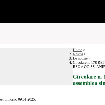
Home
>
Novità
>
Le notizie
>
Circolare n. 178 RE
RSU e OO.SS. ANIEF 
Circolare n
assemblea si
 per il giorno 09.01.2025.