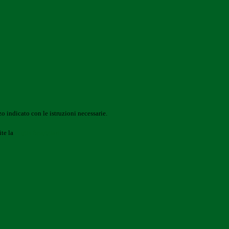
o indicato con le istruzioni necessarie.
ite la
Login Spaggiari