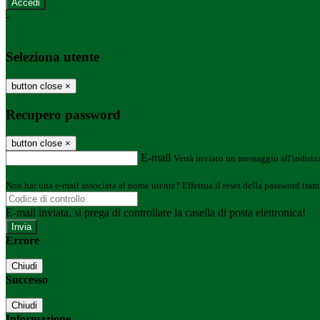
-
Entra con SPID
Entra con CIE
Seleziona utente
button close
×
Recupero password
button close
×
E-mail
Verrà inviato un messaggio all'indirizz
Non hai una e-mail associata al nome utente? Effettua il reset della password tram
E-mail inviata, si prega di controllare la casella di posta elettronica!
Errore
Chiudi
Successo
Chiudi
Informazione