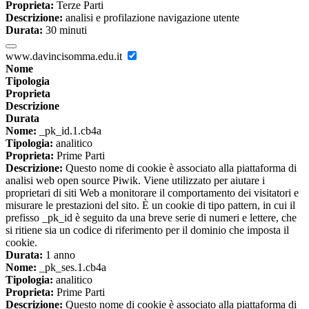
Proprieta:
Terze Parti
Descrizione:
analisi e profilazione navigazione utente
Durata:
30 minuti
www.davincisomma.edu.it
Nome
Tipologia
Proprieta
Descrizione
Durata
Nome:
_pk_id.1.cb4a
Tipologia:
analitico
Proprieta:
Prime Parti
Descrizione:
Questo nome di cookie è associato alla piattaforma di
analisi web open source Piwik. Viene utilizzato per aiutare i
proprietari di siti Web a monitorare il comportamento dei visitatori e
misurare le prestazioni del sito. È un cookie di tipo pattern, in cui il
prefisso _pk_id è seguito da una breve serie di numeri e lettere, che
si ritiene sia un codice di riferimento per il dominio che imposta il
cookie.
Durata:
1 anno
Nome:
_pk_ses.1.cb4a
Tipologia:
analitico
Proprieta:
Prime Parti
Descrizione:
Questo nome di cookie è associato alla piattaforma di