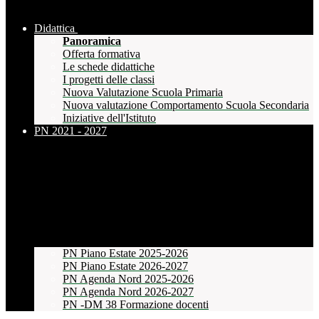
Didattica
Panoramica
Offerta formativa
Le schede didattiche
I progetti delle classi
Nuova Valutazione Scuola Primaria
Nuova valutazione Comportamento Scuola Secondaria
Iniziative dell'Istituto
PN 2021 - 2027
PN Piano Estate 2025-2026
PN Piano Estate 2026-2027
PN Agenda Nord 2025-2026
PN Agenda Nord 2026-2027
PN -DM 38 Formazione docenti