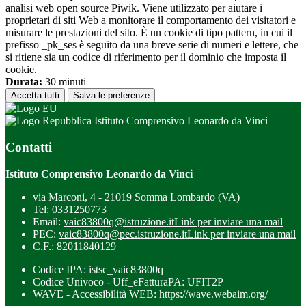
analisi web open source Piwik. Viene utilizzato per aiutare i
proprietari di siti Web a monitorare il comportamento dei visitatori e
misurare le prestazioni del sito. È un cookie di tipo pattern, in cui il
prefisso _pk_ses è seguito da una breve serie di numeri e lettere, che
si ritiene sia un codice di riferimento per il dominio che imposta il
cookie.
Durata:
30 minuti
Accetta tutti
Salva le preferenze
Istituto Comprensivo Leonardo da Vinci
Contatti
Istituto Comprensivo Leonardo da Vinci
via Marconi, 4 - 21019 Somma Lombardo (VA)
Tel:
0331250773
Email:
vaic83800q@istruzione.it
Link per inviare una mail
PEC:
vaic83800q@pec.istruzione.it
Link per inviare una mail
C.F.: 82011840129
Codice IPA: istsc_vaic83800q
Codice Univoco - Uff_eFatturaPA: UFIT2P
WAVE - Accessibilità WEB: https://wave.webaim.org/