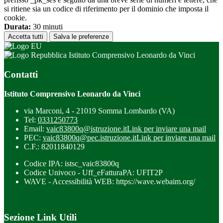
si ritiene sia un codice di riferimento per il dominio che imposta il
cookie.
Durata:
30 minuti
Accetta tutti
Salva le preferenze
Istituto Comprensivo Leonardo da Vinci
Contatti
Istituto Comprensivo Leonardo da Vinci
via Marconi, 4 - 21019 Somma Lombardo (VA)
Tel:
0331250773
Email:
vaic83800q@istruzione.it
Link per inviare una mail
PEC:
vaic83800q@pec.istruzione.it
Link per inviare una mail
C.F.: 82011840129
Codice IPA: istsc_vaic83800q
Codice Univoco - Uff_eFatturaPA: UFIT2P
WAVE - Accessibilità WEB: https://wave.webaim.org/
Sezione Link Utili