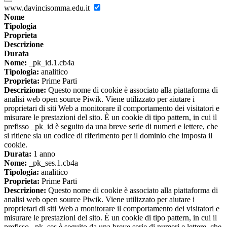
www.davincisomma.edu.it
Nome
Tipologia
Proprieta
Descrizione
Durata
Nome:
_pk_id.1.cb4a
Tipologia:
analitico
Proprieta:
Prime Parti
Descrizione:
Questo nome di cookie è associato alla piattaforma di
analisi web open source Piwik. Viene utilizzato per aiutare i
proprietari di siti Web a monitorare il comportamento dei visitatori e
misurare le prestazioni del sito. È un cookie di tipo pattern, in cui il
prefisso _pk_id è seguito da una breve serie di numeri e lettere, che
si ritiene sia un codice di riferimento per il dominio che imposta il
cookie.
Durata:
1 anno
Nome:
_pk_ses.1.cb4a
Tipologia:
analitico
Proprieta:
Prime Parti
Descrizione:
Questo nome di cookie è associato alla piattaforma di
analisi web open source Piwik. Viene utilizzato per aiutare i
proprietari di siti Web a monitorare il comportamento dei visitatori e
misurare le prestazioni del sito. È un cookie di tipo pattern, in cui il
prefisso _pk_ses è seguito da una breve serie di numeri e lettere, che