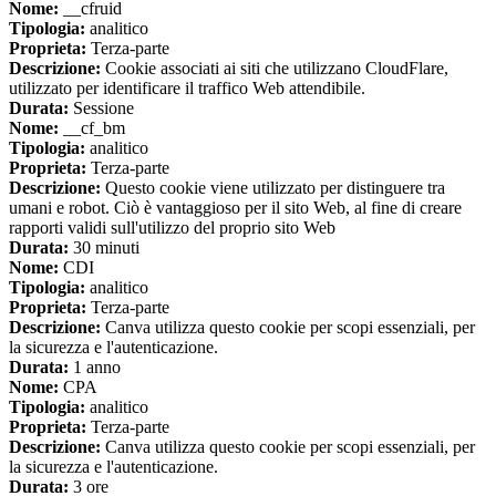
Nome:
__cfruid
Tipologia:
analitico
Proprieta:
Terza-parte
Descrizione:
Cookie associati ai siti che utilizzano CloudFlare,
utilizzato per identificare il traffico Web attendibile.
Durata:
Sessione
Nome:
__cf_bm
Tipologia:
analitico
Proprieta:
Terza-parte
Descrizione:
Questo cookie viene utilizzato per distinguere tra
umani e robot. Ciò è vantaggioso per il sito Web, al fine di creare
rapporti validi sull'utilizzo del proprio sito Web
Durata:
30 minuti
Nome:
CDI
Tipologia:
analitico
Proprieta:
Terza-parte
Descrizione:
Canva utilizza questo cookie per scopi essenziali, per
la sicurezza e l'autenticazione.
Durata:
1 anno
Nome:
CPA
Tipologia:
analitico
Proprieta:
Terza-parte
Descrizione:
Canva utilizza questo cookie per scopi essenziali, per
la sicurezza e l'autenticazione.
Durata:
3 ore