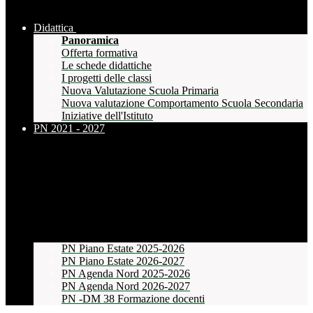
Didattica
Panoramica
Offerta formativa
Le schede didattiche
I progetti delle classi
Nuova Valutazione Scuola Primaria
Nuova valutazione Comportamento Scuola Secondaria
Iniziative dell'Istituto
PN 2021 - 2027
PN Piano Estate 2025-2026
PN Piano Estate 2026-2027
PN Agenda Nord 2025-2026
PN Agenda Nord 2026-2027
PN -DM 38 Formazione docenti