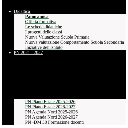
Didattica
Panoramica
Offerta formativa
Le schede didattiche
I progetti delle classi
Nuova Valutazione Scuola Primaria
Nuova valutazione Comportamento Scuola Secondaria
Iniziative dell'Istituto
PN 2021 - 2027
PN Piano Estate 2025-2026
PN Piano Estate 2026-2027
PN Agenda Nord 2025-2026
PN Agenda Nord 2026-2027
PN -DM 38 Formazione docenti