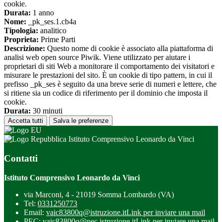
cookie.
Durata:
1 anno
Nome:
_pk_ses.1.cb4a
Tipologia:
analitico
Proprieta:
Prime Parti
Descrizione:
Questo nome di cookie è associato alla piattaforma di
analisi web open source Piwik. Viene utilizzato per aiutare i
proprietari di siti Web a monitorare il comportamento dei visitatori e
misurare le prestazioni del sito. È un cookie di tipo pattern, in cui il
prefisso _pk_ses è seguito da una breve serie di numeri e lettere, che
si ritiene sia un codice di riferimento per il dominio che imposta il
cookie.
Durata:
30 minuti
Accetta tutti
Salva le preferenze
Istituto Comprensivo Leonardo da Vinci
Contatti
Istituto Comprensivo Leonardo da Vinci
via Marconi, 4 - 21019 Somma Lombardo (VA)
Tel:
0331250773
Email:
vaic83800q@istruzione.it
Link per inviare una mail
PEC:
vaic83800q@pec.istruzione.it
Link per inviare una mail