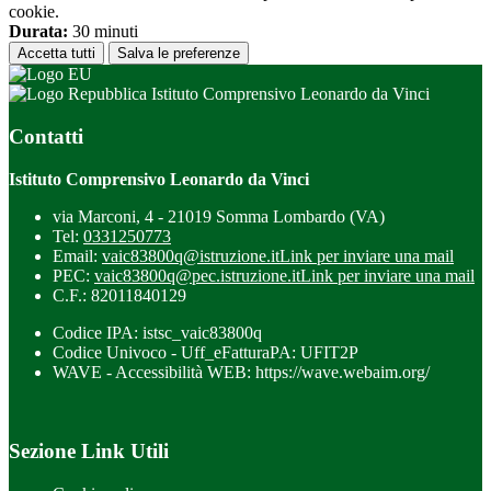
cookie.
Durata:
30 minuti
Accetta tutti
Salva le preferenze
Istituto Comprensivo Leonardo da Vinci
Contatti
Istituto Comprensivo Leonardo da Vinci
via Marconi, 4 - 21019 Somma Lombardo (VA)
Tel:
0331250773
Email:
vaic83800q@istruzione.it
Link per inviare una mail
PEC:
vaic83800q@pec.istruzione.it
Link per inviare una mail
C.F.: 82011840129
Codice IPA: istsc_vaic83800q
Codice Univoco - Uff_eFatturaPA: UFIT2P
WAVE - Accessibilità WEB: https://wave.webaim.org/
Sezione Link Utili