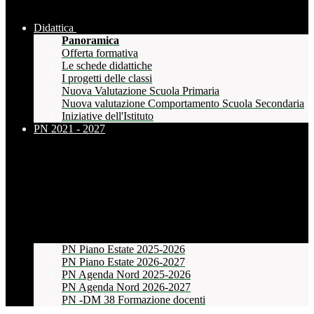
Didattica
Panoramica
Offerta formativa
Le schede didattiche
I progetti delle classi
Nuova Valutazione Scuola Primaria
Nuova valutazione Comportamento Scuola Secondaria
Iniziative dell'Istituto
PN 2021 - 2027
PN Piano Estate 2025-2026
PN Piano Estate 2026-2027
PN Agenda Nord 2025-2026
PN Agenda Nord 2026-2027
PN -DM 38 Formazione docenti