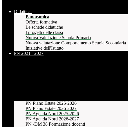
Didattica
Panoramica
Offerta formativa
Le schede didattiche
I progetti delle classi
Nuova Valutazione Scuola Primaria
Nuova valutazione Comportamento Scuola Secondaria
Iniziative dell'Istituto
PN 2021 - 2027
PN Piano Estate 2025-2026
PN Piano Estate 2026-2027
PN Agenda Nord 2025-2026
PN Agenda Nord 2026-2027
PN -DM 38 Formazione docenti