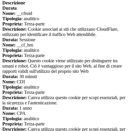
Descrizione
Durata
Nome:
__cfruid
Tipologia:
analitico
Proprieta:
Terza-parte
Descrizione:
Cookie associati ai siti che utilizzano CloudFlare,
utilizzato per identificare il traffico Web attendibile.
Durata:
Sessione
Nome:
__cf_bm
Tipologia:
analitico
Proprieta:
Terza-parte
Descrizione:
Questo cookie viene utilizzato per distinguere tra
umani e robot. Ciò è vantaggioso per il sito Web, al fine di creare
rapporti validi sull'utilizzo del proprio sito Web
Durata:
30 minuti
Nome:
CDI
Tipologia:
analitico
Proprieta:
Terza-parte
Descrizione:
Canva utilizza questo cookie per scopi essenziali, per
la sicurezza e l'autenticazione.
Durata:
1 anno
Nome:
CPA
Tipologia:
analitico
Proprieta:
Terza-parte
Descrizione:
Canva utilizza questo cookie per scopi essenziali, per