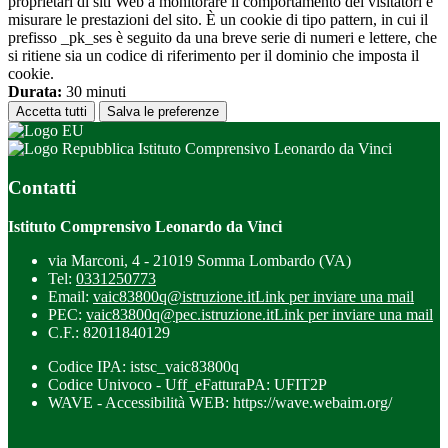
proprietari di siti Web a monitorare il comportamento dei visitatori e
misurare le prestazioni del sito. È un cookie di tipo pattern, in cui il
prefisso _pk_ses è seguito da una breve serie di numeri e lettere, che
si ritiene sia un codice di riferimento per il dominio che imposta il
cookie.
Durata:
30 minuti
Accetta tutti
Salva le preferenze
Istituto Comprensivo Leonardo da Vinci
Contatti
Istituto Comprensivo Leonardo da Vinci
via Marconi, 4 - 21019 Somma Lombardo (VA)
Tel:
0331250773
Email:
vaic83800q@istruzione.it
Link per inviare una mail
PEC:
vaic83800q@pec.istruzione.it
Link per inviare una mail
C.F.: 82011840129
Codice IPA: istsc_vaic83800q
Codice Univoco - Uff_eFatturaPA: UFIT2P
WAVE - Accessibilità WEB: https://wave.webaim.org/