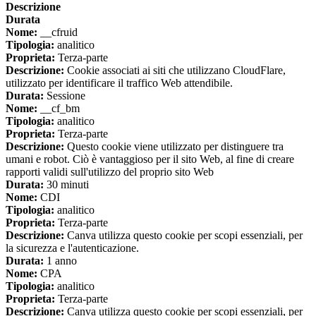
Descrizione
Durata
Nome:
__cfruid
Tipologia:
analitico
Proprieta:
Terza-parte
Descrizione:
Cookie associati ai siti che utilizzano CloudFlare,
utilizzato per identificare il traffico Web attendibile.
Durata:
Sessione
Nome:
__cf_bm
Tipologia:
analitico
Proprieta:
Terza-parte
Descrizione:
Questo cookie viene utilizzato per distinguere tra
umani e robot. Ciò è vantaggioso per il sito Web, al fine di creare
rapporti validi sull'utilizzo del proprio sito Web
Durata:
30 minuti
Nome:
CDI
Tipologia:
analitico
Proprieta:
Terza-parte
Descrizione:
Canva utilizza questo cookie per scopi essenziali, per
la sicurezza e l'autenticazione.
Durata:
1 anno
Nome:
CPA
Tipologia:
analitico
Proprieta:
Terza-parte
Descrizione:
Canva utilizza questo cookie per scopi essenziali, per