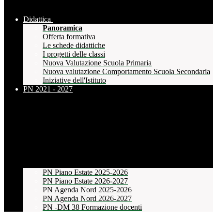
Didattica
Panoramica
Offerta formativa
Le schede didattiche
I progetti delle classi
Nuova Valutazione Scuola Primaria
Nuova valutazione Comportamento Scuola Secondaria
Iniziative dell'Istituto
PN 2021 - 2027
PN Piano Estate 2025-2026
PN Piano Estate 2026-2027
PN Agenda Nord 2025-2026
PN Agenda Nord 2026-2027
PN -DM 38 Formazione docenti