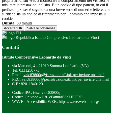
proprietari di siti Web a monitorare il comportamento dei visitatori e
misurare le prestazioni del sito. È un cookie di tipo pattern, in cui il
prefisso _pk_ses è seguito da una breve serie di numeri e lettere, che
si ritiene sia un codice di riferimento per il dominio che imposta il
cookie.
Durata:
30 minuti
Accetta tutti
Salva le preferenze
Istituto Comprensivo Leonardo da Vinci
Contatti
Istituto Comprensivo Leonardo da Vinci
via Marconi, 4 - 21019 Somma Lombardo (VA)
Tel:
0331250773
Email:
vaic83800q@istruzione.it
Link per inviare una mail
PEC:
vaic83800q@pec.istruzione.it
Link per inviare una mail
C.F.: 82011840129
Codice IPA: istsc_vaic83800q
Codice Univoco - Uff_eFatturaPA: UFIT2P
WAVE - Accessibilità WEB: https://wave.webaim.org/