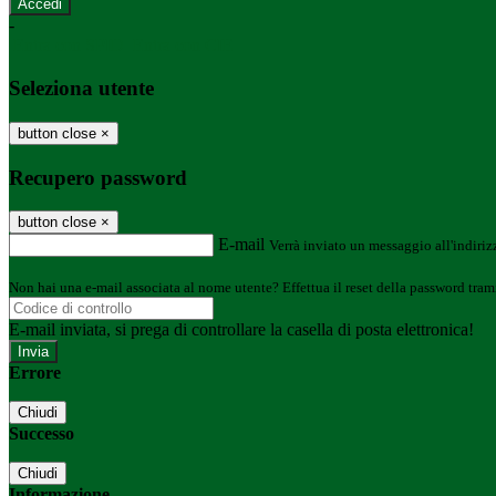
-
Entra con SPID
Entra con CIE
Seleziona utente
button close
×
Recupero password
button close
×
E-mail
Verrà inviato un messaggio all'indirizz
Non hai una e-mail associata al nome utente? Effettua il reset della password tram
E-mail inviata, si prega di controllare la casella di posta elettronica!
Errore
Chiudi
Successo
Chiudi
Informazione