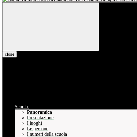
close
Scuola
Panoramica
Presentazione
I luoghi
Le persone
I numeri della scuola