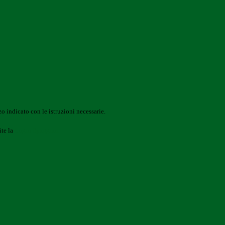
o indicato con le istruzioni necessarie.
ite la
Login Spaggiari