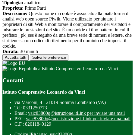
Tipologia:
analitico
Proprieta:
Prime Parti
Descrizione:
Questo nome di cookie è associato alla piattaforma di
analisi web open source Piwik. Viene utilizzato per aiutare i
proprietari di siti Web a monitorare il comportamento dei visitatori e
misurare le prestazioni del sito. È un cookie di tipo pattern, in cui il
prefisso _pk_ses è seguito da una breve serie di numeri e lettere, che
si ritiene sia un codice di riferimento per il dominio che imposta il
cookie.
Durata:
30 minuti
Accetta tutti
Salva le preferenze
Istituto Comprensivo Leonardo da Vinci
Contatti
Istituto Comprensivo Leonardo da Vinci
via Marconi, 4 - 21019 Somma Lombardo (VA)
Tel:
0331250773
Email:
vaic83800q@istruzione.it
Link per inviare una mail
PEC:
vaic83800q@pec.istruzione.it
Link per inviare una mail
C.F.: 82011840129
Codice IPA: istsc_vaic83800q