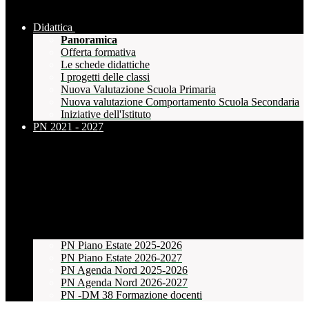
Didattica
Panoramica
Offerta formativa
Le schede didattiche
I progetti delle classi
Nuova Valutazione Scuola Primaria
Nuova valutazione Comportamento Scuola Secondaria
Iniziative dell'Istituto
PN 2021 - 2027
PN Piano Estate 2025-2026
PN Piano Estate 2026-2027
PN Agenda Nord 2025-2026
PN Agenda Nord 2026-2027
PN -DM 38 Formazione docenti