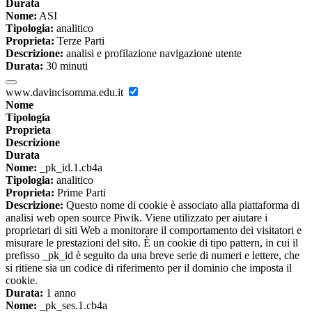
Durata
Nome:
ASI
Tipologia:
analitico
Proprieta:
Terze Parti
Descrizione:
analisi e profilazione navigazione utente
Durata:
30 minuti
www.davincisomma.edu.it
Nome
Tipologia
Proprieta
Descrizione
Durata
Nome:
_pk_id.1.cb4a
Tipologia:
analitico
Proprieta:
Prime Parti
Descrizione:
Questo nome di cookie è associato alla piattaforma di
analisi web open source Piwik. Viene utilizzato per aiutare i
proprietari di siti Web a monitorare il comportamento dei visitatori e
misurare le prestazioni del sito. È un cookie di tipo pattern, in cui il
prefisso _pk_id è seguito da una breve serie di numeri e lettere, che
si ritiene sia un codice di riferimento per il dominio che imposta il
cookie.
Durata:
1 anno
Nome:
_pk_ses.1.cb4a