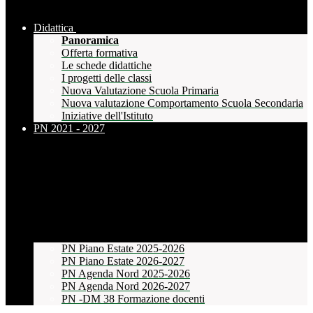
Didattica
Panoramica
Offerta formativa
Le schede didattiche
I progetti delle classi
Nuova Valutazione Scuola Primaria
Nuova valutazione Comportamento Scuola Secondaria
Iniziative dell'Istituto
PN 2021 - 2027
PN Piano Estate 2025-2026
PN Piano Estate 2026-2027
PN Agenda Nord 2025-2026
PN Agenda Nord 2026-2027
PN -DM 38 Formazione docenti