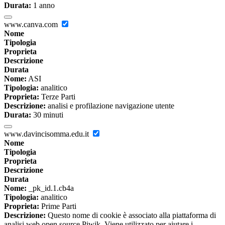
Durata:
1 anno
www.canva.com
Nome
Tipologia
Proprieta
Descrizione
Durata
Nome:
ASI
Tipologia:
analitico
Proprieta:
Terze Parti
Descrizione:
analisi e profilazione navigazione utente
Durata:
30 minuti
www.davincisomma.edu.it
Nome
Tipologia
Proprieta
Descrizione
Durata
Nome:
_pk_id.1.cb4a
Tipologia:
analitico
Proprieta:
Prime Parti
Descrizione:
Questo nome di cookie è associato alla piattaforma di
analisi web open source Piwik. Viene utilizzato per aiutare i