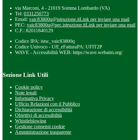
via Marconi, 4 - 21019 Somma Lombardo (VA)
Tel:
0331250773
Email:
vaic83800q@istruzione.it
Link per inviare una mail
PEC:
vaic83800q@pec.istruzione.it
Link per inviare una mail
C.F.: 82011840129
Codice IPA: istsc_vaic83800q
Codice Univoco - Uff_eFatturaPA: UFIT2P
WAVE - Accessibilità WEB: https://wave.webaim.org/
Sezione Link Utili
Cookie policy
Note legali
Informativa Privacy
Ufficio Relazioni con il Pubblico
Dichiarazione di accessibilità
Obiettivi di accessibilità
Whistleblowing
Gestione consensi cookie
Amministrazione trasparente