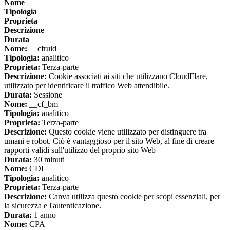
Nome
Tipologia
Proprieta
Descrizione
Durata
Nome:
__cfruid
Tipologia:
analitico
Proprieta:
Terza-parte
Descrizione:
Cookie associati ai siti che utilizzano CloudFlare,
utilizzato per identificare il traffico Web attendibile.
Durata:
Sessione
Nome:
__cf_bm
Tipologia:
analitico
Proprieta:
Terza-parte
Descrizione:
Questo cookie viene utilizzato per distinguere tra
umani e robot. Ciò è vantaggioso per il sito Web, al fine di creare
rapporti validi sull'utilizzo del proprio sito Web
Durata:
30 minuti
Nome:
CDI
Tipologia:
analitico
Proprieta:
Terza-parte
Descrizione:
Canva utilizza questo cookie per scopi essenziali, per
la sicurezza e l'autenticazione.
Durata:
1 anno
Nome:
CPA