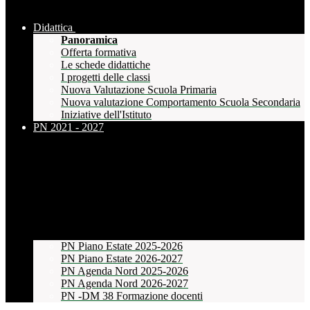
Didattica
Panoramica
Offerta formativa
Le schede didattiche
I progetti delle classi
Nuova Valutazione Scuola Primaria
Nuova valutazione Comportamento Scuola Secondaria
Iniziative dell'Istituto
PN 2021 - 2027
PN Piano Estate 2025-2026
PN Piano Estate 2026-2027
PN Agenda Nord 2025-2026
PN Agenda Nord 2026-2027
PN -DM 38 Formazione docenti