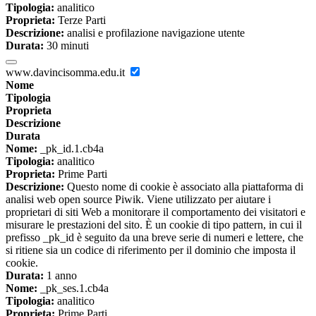
Tipologia:
analitico
Proprieta:
Terze Parti
Descrizione:
analisi e profilazione navigazione utente
Durata:
30 minuti
www.davincisomma.edu.it
Nome
Tipologia
Proprieta
Descrizione
Durata
Nome:
_pk_id.1.cb4a
Tipologia:
analitico
Proprieta:
Prime Parti
Descrizione:
Questo nome di cookie è associato alla piattaforma di
analisi web open source Piwik. Viene utilizzato per aiutare i
proprietari di siti Web a monitorare il comportamento dei visitatori e
misurare le prestazioni del sito. È un cookie di tipo pattern, in cui il
prefisso _pk_id è seguito da una breve serie di numeri e lettere, che
si ritiene sia un codice di riferimento per il dominio che imposta il
cookie.
Durata:
1 anno
Nome:
_pk_ses.1.cb4a
Tipologia:
analitico
Proprieta:
Prime Parti