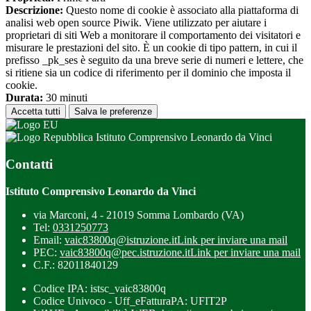
Descrizione:
Questo nome di cookie è associato alla piattaforma di
analisi web open source Piwik. Viene utilizzato per aiutare i
proprietari di siti Web a monitorare il comportamento dei visitatori e
misurare le prestazioni del sito. È un cookie di tipo pattern, in cui il
prefisso _pk_ses è seguito da una breve serie di numeri e lettere, che
si ritiene sia un codice di riferimento per il dominio che imposta il
cookie.
Durata:
30 minuti
Accetta tutti
Salva le preferenze
Istituto Comprensivo Leonardo da Vinci
Contatti
Istituto Comprensivo Leonardo da Vinci
via Marconi, 4 - 21019 Somma Lombardo (VA)
Tel:
0331250773
Email:
vaic83800q@istruzione.it
Link per inviare una mail
PEC:
vaic83800q@pec.istruzione.it
Link per inviare una mail
C.F.: 82011840129
Codice IPA: istsc_vaic83800q
Codice Univoco - Uff_eFatturaPA: UFIT2P