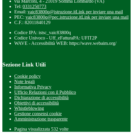
via Marconi, 4 - 21019 Somma Lombardo (VA)
Tel:
0331250773
Email:
vaic83800q@istruzione.it
Link per inviare una mail
PEC:
vaic83800q@pec.istruzione.it
Link per inviare una mail
C.F.: 82011840129
Codice IPA: istsc_vaic83800q
Codice Univoco - Uff_eFatturaPA: UFIT2P
WAVE - Accessibilità WEB: https://wave.webaim.org/
Sezione Link Utili
Cookie policy
Note legali
Informativa Privacy
Ufficio Relazioni con il Pubblico
Dichiarazione di accessibilità
Obiettivi di accessibilità
Whistleblowing
Gestione consensi cookie
Amministrazione trasparente
Pagina visualizzata
532
volte