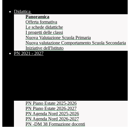
Didattica
Panoramica
Offerta formativa
Le schede didattiche
I progetti delle classi
Nuova Valutazione Scuola Primaria
Nuova valutazione Comportamento Scuola Secondaria
Iniziative dell'Istituto
PN 2021 - 2027
PN Piano Estate 2025-2026
PN Piano Estate 2026-2027
PN Agenda Nord 2025-2026
PN Agenda Nord 2026-2027
PN -DM 38 Formazione docenti