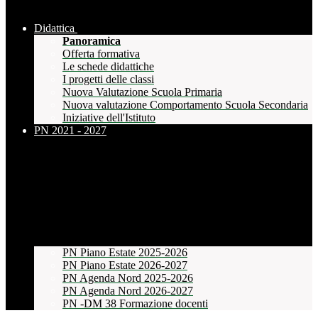
Didattica
Panoramica
Offerta formativa
Le schede didattiche
I progetti delle classi
Nuova Valutazione Scuola Primaria
Nuova valutazione Comportamento Scuola Secondaria
Iniziative dell'Istituto
PN 2021 - 2027
PN Piano Estate 2025-2026
PN Piano Estate 2026-2027
PN Agenda Nord 2025-2026
PN Agenda Nord 2026-2027
PN -DM 38 Formazione docenti