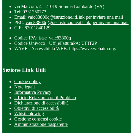
via Marconi, 4 - 21019 Somma Lombardo (VA)
Tel:
0331250773
Email:
vaic83800q@istruzione.it
Link per inviare una mail
PEC:
vaic83800q@pec.istruzione.it
Link per inviare una mail
C.F.: 82011840129
Codice IPA: istsc_vaic83800q
Codice Univoco - Uff_eFatturaPA: UFIT2P
WAVE - Accessibilità WEB: https://wave.webaim.org/
Sezione Link Utili
Cookie policy
Note legali
Informativa Privacy
Ufficio Relazioni con il Pubblico
Dichiarazione di accessibilità
Obiettivi di accessibilità
Whistleblowing
Gestione consensi cookie
Amministrazione trasparente