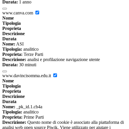
Durata:
1 anno
www.canva.com
Nome
Tipologia
Proprieta
Descrizione
Durata
Nome:
ASI
Tipologia:
analitico
Proprieta:
Terze Parti
Descrizione:
analisi e profilazione navigazione utente
Durata:
30 minuti
www.davincisomma.edu.it
Nome
Tipologia
Proprieta
Descrizione
Durata
Nome:
_pk_id.1.cb4a
Tipologia:
analitico
Proprieta:
Prime Parti
Descrizione:
Questo nome di cookie è associato alla piattaforma di
analisi web open source Piwik. Viene utilizzato per aiutare i