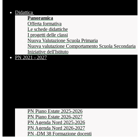
Didattica
Panoramica
Offerta formativa
Le schede didattiche
I progetti delle classi
Nuova Valutazione Scuola Primaria
Nuova valutazione Comportamento Scuola Secondaria
Iniziative dell'Istituto
PN 2021 - 2027
PN Piano Estate 2025-2026
PN Piano Estate 2026-2027
PN Agenda Nord 2025-2026
PN Agenda Nord 2026-2027
PN -DM 38 Formazione docenti