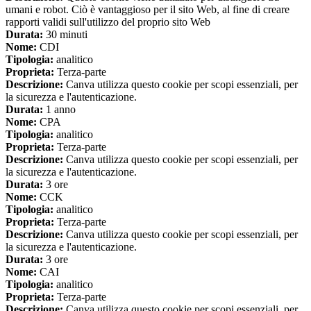
umani e robot. Ciò è vantaggioso per il sito Web, al fine di creare
rapporti validi sull'utilizzo del proprio sito Web
Durata:
30 minuti
Nome:
CDI
Tipologia:
analitico
Proprieta:
Terza-parte
Descrizione:
Canva utilizza questo cookie per scopi essenziali, per
la sicurezza e l'autenticazione.
Durata:
1 anno
Nome:
CPA
Tipologia:
analitico
Proprieta:
Terza-parte
Descrizione:
Canva utilizza questo cookie per scopi essenziali, per
la sicurezza e l'autenticazione.
Durata:
3 ore
Nome:
CCK
Tipologia:
analitico
Proprieta:
Terza-parte
Descrizione:
Canva utilizza questo cookie per scopi essenziali, per
la sicurezza e l'autenticazione.
Durata:
3 ore
Nome:
CAI
Tipologia:
analitico
Proprieta:
Terza-parte
Descrizione:
Canva utilizza questo cookie per scopi essenziali, per