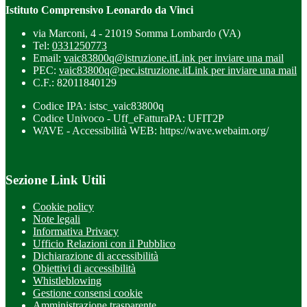
Istituto Comprensivo Leonardo da Vinci
via Marconi, 4 - 21019 Somma Lombardo (VA)
Tel:
0331250773
Email:
vaic83800q@istruzione.it
Link per inviare una mail
PEC:
vaic83800q@pec.istruzione.it
Link per inviare una mail
C.F.: 82011840129
Codice IPA: istsc_vaic83800q
Codice Univoco - Uff_eFatturaPA: UFIT2P
WAVE - Accessibilità WEB: https://wave.webaim.org/
Sezione Link Utili
Cookie policy
Note legali
Informativa Privacy
Ufficio Relazioni con il Pubblico
Dichiarazione di accessibilità
Obiettivi di accessibilità
Whistleblowing
Gestione consensi cookie
Amministrazione trasparente