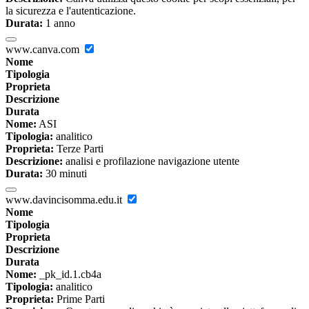
la sicurezza e l'autenticazione.
Durata:
1 anno
www.canva.com
Nome
Tipologia
Proprieta
Descrizione
Durata
Nome:
ASI
Tipologia:
analitico
Proprieta:
Terze Parti
Descrizione:
analisi e profilazione navigazione utente
Durata:
30 minuti
www.davincisomma.edu.it
Nome
Tipologia
Proprieta
Descrizione
Durata
Nome:
_pk_id.1.cb4a
Tipologia:
analitico
Proprieta:
Prime Parti