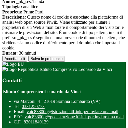
Nome:
_pk_ses.1.cb4a
Tipologia:
analitico
Proprieta:
Prime Parti
Descrizione:
Questo nome di cookie è associato alla piattaforma di
analisi web open source Piwik. Viene utilizzato per aiutare i
proprietari di siti Web a monitorare il comportamento dei visitatori e
misurare le prestazioni del sito. È un cookie di tipo pattern, in cui il
prefisso _pk_ses è seguito da una breve serie di numeri e lettere, che
si ritiene sia un codice di riferimento per il dominio che imposta il
cookie.
Durata:
30 minuti
Accetta tutti
Salva le preferenze
Istituto Comprensivo Leonardo da Vinci
Contatti
Istituto Comprensivo Leonardo da Vinci
via Marconi, 4 - 21019 Somma Lombardo (VA)
Tel:
0331250773
Email:
vaic83800q@istruzione.it
Link per inviare una mail
PEC:
vaic83800q@pec.istruzione.it
Link per inviare una mail
C.F.: 82011840129