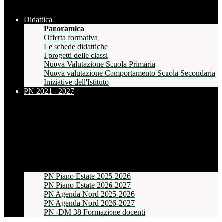
Didattica
Panoramica
Offerta formativa
Le schede didattiche
I progetti delle classi
Nuova Valutazione Scuola Primaria
Nuova valutazione Comportamento Scuola Secondaria
Iniziative dell'Istituto
PN 2021 - 2027
PN Piano Estate 2025-2026
PN Piano Estate 2026-2027
PN Agenda Nord 2025-2026
PN Agenda Nord 2026-2027
PN -DM 38 Formazione docenti