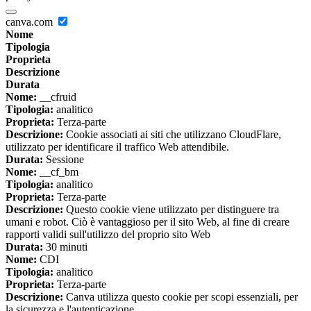
canva.com
Nome
Tipologia
Proprieta
Descrizione
Durata
Nome:
__cfruid
Tipologia:
analitico
Proprieta:
Terza-parte
Descrizione:
Cookie associati ai siti che utilizzano CloudFlare,
utilizzato per identificare il traffico Web attendibile.
Durata:
Sessione
Nome:
__cf_bm
Tipologia:
analitico
Proprieta:
Terza-parte
Descrizione:
Questo cookie viene utilizzato per distinguere tra
umani e robot. Ciò è vantaggioso per il sito Web, al fine di creare
rapporti validi sull'utilizzo del proprio sito Web
Durata:
30 minuti
Nome:
CDI
Tipologia:
analitico
Proprieta:
Terza-parte
Descrizione:
Canva utilizza questo cookie per scopi essenziali, per
la sicurezza e l'autenticazione.