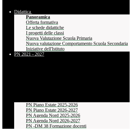
Didattica
Panoramica
Offerta formativa
Le schede didattiche
I progetti delle classi
Nuova Valutazione Scuola Primaria
Nuova valutazione Comportamento Scuola Secondaria
Iniziative dell'Istituto
PN 2021 - 2027
PN Piano Estate 2025-2026
PN Piano Estate 2026-2027
PN Agenda Nord 2025-2026
PN Agenda Nord 2026-2027
PN -DM 38 Formazione docenti