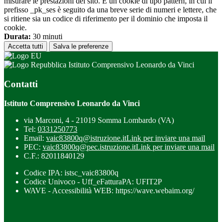
misurare le prestazioni del sito. È un cookie di tipo pattern, in cui il
prefisso _pk_ses è seguito da una breve serie di numeri e lettere, che
si ritiene sia un codice di riferimento per il dominio che imposta il
cookie.
Durata:
30 minuti
Accetta tutti
Salva le preferenze
Istituto Comprensivo Leonardo da Vinci
Contatti
Istituto Comprensivo Leonardo da Vinci
via Marconi, 4 - 21019 Somma Lombardo (VA)
Tel:
0331250773
Email:
vaic83800q@istruzione.it
Link per inviare una mail
PEC:
vaic83800q@pec.istruzione.it
Link per inviare una mail
C.F.: 82011840129
Codice IPA: istsc_vaic83800q
Codice Univoco - Uff_eFatturaPA: UFIT2P
WAVE - Accessibilità WEB: https://wave.webaim.org/