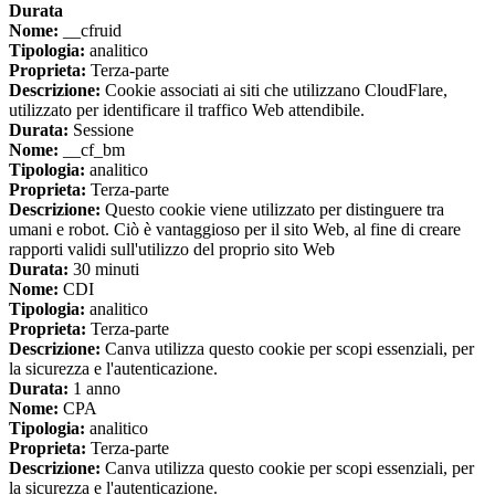
Durata
Nome:
__cfruid
Tipologia:
analitico
Proprieta:
Terza-parte
Descrizione:
Cookie associati ai siti che utilizzano CloudFlare,
utilizzato per identificare il traffico Web attendibile.
Durata:
Sessione
Nome:
__cf_bm
Tipologia:
analitico
Proprieta:
Terza-parte
Descrizione:
Questo cookie viene utilizzato per distinguere tra
umani e robot. Ciò è vantaggioso per il sito Web, al fine di creare
rapporti validi sull'utilizzo del proprio sito Web
Durata:
30 minuti
Nome:
CDI
Tipologia:
analitico
Proprieta:
Terza-parte
Descrizione:
Canva utilizza questo cookie per scopi essenziali, per
la sicurezza e l'autenticazione.
Durata:
1 anno
Nome:
CPA
Tipologia:
analitico
Proprieta:
Terza-parte
Descrizione:
Canva utilizza questo cookie per scopi essenziali, per
la sicurezza e l'autenticazione.