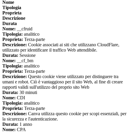
Nome
Tipologia
Proprieta
Descrizione
Durata
Nome:
__cfruid
Tipologia:
analitico
Proprieta:
Terza-parte
Descrizione:
Cookie associati ai siti che utilizzano CloudFlare,
utilizzato per identificare il traffico Web attendibile.
Durata:
Sessione
Nome:
__cf_bm
Tipologia:
analitico
Proprieta:
Terza-parte
Descrizione:
Questo cookie viene utilizzato per distinguere tra
umani e robot. Ciò è vantaggioso per il sito Web, al fine di creare
rapporti validi sull'utilizzo del proprio sito Web
Durata:
30 minuti
Nome:
CDI
Tipologia:
analitico
Proprieta:
Terza-parte
Descrizione:
Canva utilizza questo cookie per scopi essenziali, per
la sicurezza e l'autenticazione.
Durata:
1 anno
Nome:
CPA