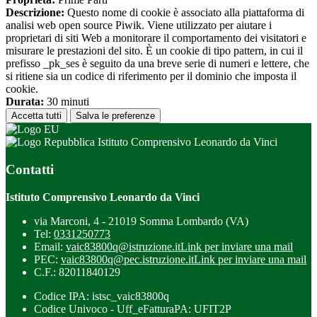
Descrizione:
Questo nome di cookie è associato alla piattaforma di
analisi web open source Piwik. Viene utilizzato per aiutare i
proprietari di siti Web a monitorare il comportamento dei visitatori e
misurare le prestazioni del sito. È un cookie di tipo pattern, in cui il
prefisso _pk_ses è seguito da una breve serie di numeri e lettere, che
si ritiene sia un codice di riferimento per il dominio che imposta il
cookie.
Durata:
30 minuti
Accetta tutti
Salva le preferenze
Istituto Comprensivo Leonardo da Vinci
Contatti
Istituto Comprensivo Leonardo da Vinci
via Marconi, 4 - 21019 Somma Lombardo (VA)
Tel:
0331250773
Email:
vaic83800q@istruzione.it
Link per inviare una mail
PEC:
vaic83800q@pec.istruzione.it
Link per inviare una mail
C.F.: 82011840129
Codice IPA: istsc_vaic83800q
Codice Univoco - Uff_eFatturaPA: UFIT2P