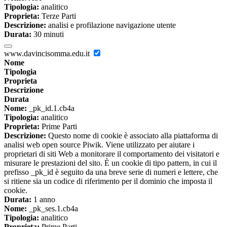
Tipologia:
analitico
Proprieta:
Terze Parti
Descrizione:
analisi e profilazione navigazione utente
Durata:
30 minuti
www.davincisomma.edu.it
Nome
Tipologia
Proprieta
Descrizione
Durata
Nome:
_pk_id.1.cb4a
Tipologia:
analitico
Proprieta:
Prime Parti
Descrizione:
Questo nome di cookie è associato alla piattaforma di
analisi web open source Piwik. Viene utilizzato per aiutare i
proprietari di siti Web a monitorare il comportamento dei visitatori e
misurare le prestazioni del sito. È un cookie di tipo pattern, in cui il
prefisso _pk_id è seguito da una breve serie di numeri e lettere, che
si ritiene sia un codice di riferimento per il dominio che imposta il
cookie.
Durata:
1 anno
Nome:
_pk_ses.1.cb4a
Tipologia:
analitico
Proprieta:
Prime Parti