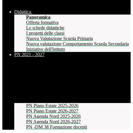
Didattica
Panoramica
Offerta formativa
Le schede didattiche
I progetti delle classi
Nuova Valutazione Scuola Primaria
Nuova valutazione Comportamento Scuola Secondaria
Iniziative dell'Istituto
PN 2021 - 2027
PN Piano Estate 2025-2026
PN Piano Estate 2026-2027
PN Agenda Nord 2025-2026
PN Agenda Nord 2026-2027
PN -DM 38 Formazione docenti