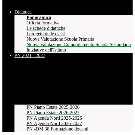
Didattica
Panoramica
Offerta formativa
Le schede didattiche
I progetti delle classi
Nuova Valutazione Scuola Primaria
Nuova valutazione Comportamento Scuola Secondaria
Iniziative dell'Istituto
PN 2021 - 2027
PN Piano Estate 2025-2026
PN Piano Estate 2026-2027
PN Agenda Nord 2025-2026
PN Agenda Nord 2026-2027
PN -DM 38 Formazione docenti