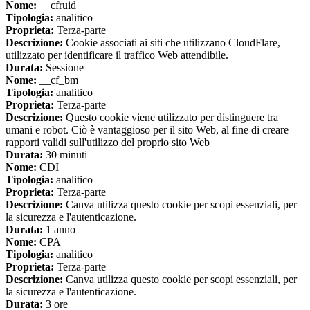
Nome:
__cfruid
Tipologia:
analitico
Proprieta:
Terza-parte
Descrizione:
Cookie associati ai siti che utilizzano CloudFlare,
utilizzato per identificare il traffico Web attendibile.
Durata:
Sessione
Nome:
__cf_bm
Tipologia:
analitico
Proprieta:
Terza-parte
Descrizione:
Questo cookie viene utilizzato per distinguere tra
umani e robot. Ciò è vantaggioso per il sito Web, al fine di creare
rapporti validi sull'utilizzo del proprio sito Web
Durata:
30 minuti
Nome:
CDI
Tipologia:
analitico
Proprieta:
Terza-parte
Descrizione:
Canva utilizza questo cookie per scopi essenziali, per
la sicurezza e l'autenticazione.
Durata:
1 anno
Nome:
CPA
Tipologia:
analitico
Proprieta:
Terza-parte
Descrizione:
Canva utilizza questo cookie per scopi essenziali, per
la sicurezza e l'autenticazione.
Durata:
3 ore