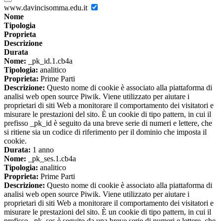
www.davincisomma.edu.it
Nome
Tipologia
Proprieta
Descrizione
Durata
Nome:
_pk_id.1.cb4a
Tipologia:
analitico
Proprieta:
Prime Parti
Descrizione:
Questo nome di cookie è associato alla piattaforma di
analisi web open source Piwik. Viene utilizzato per aiutare i
proprietari di siti Web a monitorare il comportamento dei visitatori e
misurare le prestazioni del sito. È un cookie di tipo pattern, in cui il
prefisso _pk_id è seguito da una breve serie di numeri e lettere, che
si ritiene sia un codice di riferimento per il dominio che imposta il
cookie.
Durata:
1 anno
Nome:
_pk_ses.1.cb4a
Tipologia:
analitico
Proprieta:
Prime Parti
Descrizione:
Questo nome di cookie è associato alla piattaforma di
analisi web open source Piwik. Viene utilizzato per aiutare i
proprietari di siti Web a monitorare il comportamento dei visitatori e
misurare le prestazioni del sito. È un cookie di tipo pattern, in cui il
prefisso _pk_ses è seguito da una breve serie di numeri e lettere, che