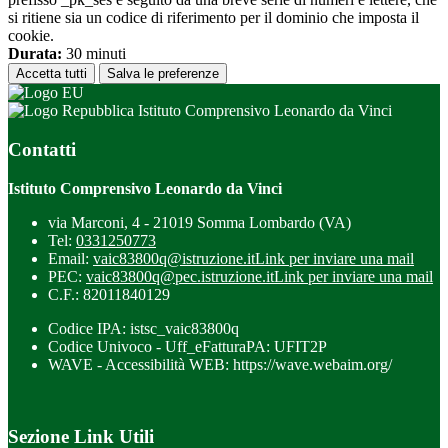
si ritiene sia un codice di riferimento per il dominio che imposta il
cookie.
Durata:
30 minuti
Accetta tutti
Salva le preferenze
Istituto Comprensivo Leonardo da Vinci
Contatti
Istituto Comprensivo Leonardo da Vinci
via Marconi, 4 - 21019 Somma Lombardo (VA)
Tel:
0331250773
Email:
vaic83800q@istruzione.it
Link per inviare una mail
PEC:
vaic83800q@pec.istruzione.it
Link per inviare una mail
C.F.: 82011840129
Codice IPA: istsc_vaic83800q
Codice Univoco - Uff_eFatturaPA: UFIT2P
WAVE - Accessibilità WEB: https://wave.webaim.org/
Sezione Link Utili