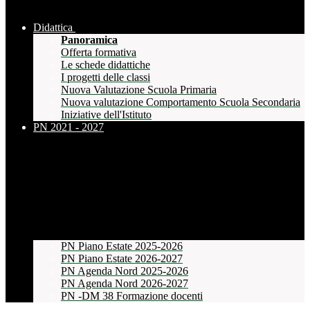
Didattica
Panoramica
Offerta formativa
Le schede didattiche
I progetti delle classi
Nuova Valutazione Scuola Primaria
Nuova valutazione Comportamento Scuola Secondaria
Iniziative dell'Istituto
PN 2021 - 2027
PN Piano Estate 2025-2026
PN Piano Estate 2026-2027
PN Agenda Nord 2025-2026
PN Agenda Nord 2026-2027
PN -DM 38 Formazione docenti