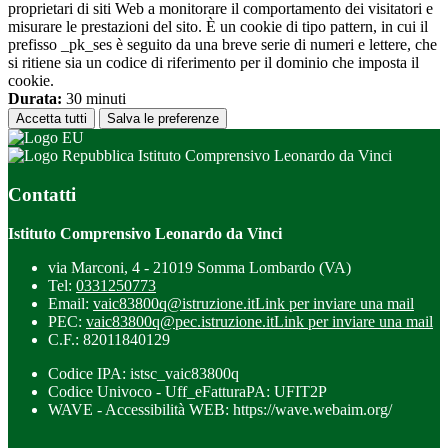
proprietari di siti Web a monitorare il comportamento dei visitatori e
misurare le prestazioni del sito. È un cookie di tipo pattern, in cui il
prefisso _pk_ses è seguito da una breve serie di numeri e lettere, che
si ritiene sia un codice di riferimento per il dominio che imposta il
cookie.
Durata:
30 minuti
Accetta tutti
Salva le preferenze
Istituto Comprensivo Leonardo da Vinci
Contatti
Istituto Comprensivo Leonardo da Vinci
via Marconi, 4 - 21019 Somma Lombardo (VA)
Tel:
0331250773
Email:
vaic83800q@istruzione.it
Link per inviare una mail
PEC:
vaic83800q@pec.istruzione.it
Link per inviare una mail
C.F.: 82011840129
Codice IPA: istsc_vaic83800q
Codice Univoco - Uff_eFatturaPA: UFIT2P
WAVE - Accessibilità WEB: https://wave.webaim.org/