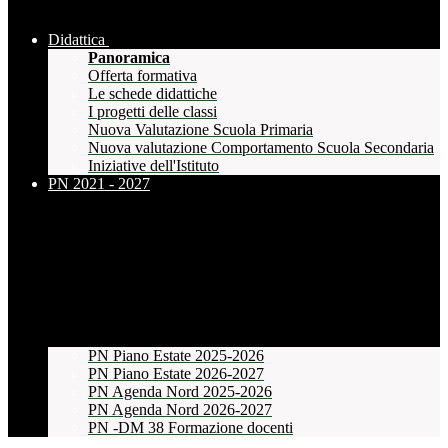
Didattica
Panoramica
Offerta formativa
Le schede didattiche
I progetti delle classi
Nuova Valutazione Scuola Primaria
Nuova valutazione Comportamento Scuola Secondaria
Iniziative dell'Istituto
PN 2021 - 2027
PN Piano Estate 2025-2026
PN Piano Estate 2026-2027
PN Agenda Nord 2025-2026
PN Agenda Nord 2026-2027
PN -DM 38 Formazione docenti