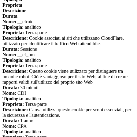
Proprieta
Descrizione
Durata
Nome:
__cfruid
Tipologia:
analitico
Proprieta:
Terza-parte
Descrizione:
Cookie associati ai siti che utilizzano CloudFlare,
utilizzato per identificare il traffico Web attendibile.
Durata:
Sessione
Nome:
__cf_bm
Tipologia:
analitico
Proprieta:
Terza-parte
Descrizione:
Questo cookie viene utilizzato per distinguere tra
umani e robot. Ciò è vantaggioso per il sito Web, al fine di creare
rapporti validi sull'utilizzo del proprio sito Web
Durata:
30 minuti
Nome:
CDI
Tipologia:
analitico
Proprieta:
Terza-parte
Descrizione:
Canva utilizza questo cookie per scopi essenziali, per
la sicurezza e l'autenticazione.
Durata:
1 anno
Nome:
CPA
Tipologia:
analitico