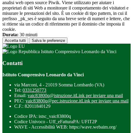
analisi web open source Piwik. Viene utilizzato per aiutare i
proprietari di siti Web a monitorare il comportamento dei visitatori e
misurare le prestazioni del sito. È un cookie di tipo pattern, in cui il
prefisso _pk_ses è seguito da una breve serie di numeri e lettere, che
si ritiene sia un codice di riferimento per il dominio che imposta il
cookie.
Durata:
30 minuti
Accetta tutti
Salva le preferenze
Istituto Comprensivo Leonardo da Vinci
Contatti
Istituto Comprensivo Leonardo da Vinci
via Marconi, 4 - 21019 Somma Lombardo (VA)
Tel:
0331250773
Email:
vaic83800q@istruzione.it
Link per inviare una mail
PEC:
vaic83800q@pec.istruzione.it
Link per inviare una mail
C.F.: 82011840129
Codice IPA: istsc_vaic83800q
Codice Univoco - Uff_eFatturaPA: UFIT2P
WAVE - Accessibilità WEB: https://wave.webaim.org/