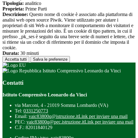
Tipologia:
analitico
Proprieta:
Prime Parti
Descrizione:
Questo nome di cookie è associato alla piattaforma di
analisi web open source Piwik. Viene utilizzato per aiutare i
proprietari di siti Web a monitorare il comportamento dei visitatori e
misurare le prestazioni del sito. È un cookie di tipo pattern, in cui il
prefisso _pk_ses è seguito da una breve serie di numeri e lettere, che
si ritiene sia un codice di riferimento per il dominio che imposta il
cookie.
Durata:
30 minuti
Accetta tutti
Salva le preferenze
Istituto Comprensivo Leonardo da Vinci
Contatti
Istituto Comprensivo Leonardo da Vinci
via Marconi, 4 - 21019 Somma Lombardo (VA)
Tel:
0331250773
Email:
vaic83800q@istruzione.it
Link per inviare una mail
PEC:
vaic83800q@pec.istruzione.it
Link per inviare una mail
C.F.: 82011840129
Codice IPA: istsc_vaic83800q