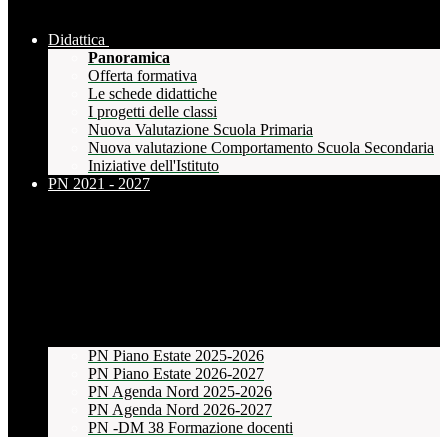
Didattica
Panoramica
Offerta formativa
Le schede didattiche
I progetti delle classi
Nuova Valutazione Scuola Primaria
Nuova valutazione Comportamento Scuola Secondaria
Iniziative dell'Istituto
PN 2021 - 2027
PN Piano Estate 2025-2026
PN Piano Estate 2026-2027
PN Agenda Nord 2025-2026
PN Agenda Nord 2026-2027
PN -DM 38 Formazione docenti